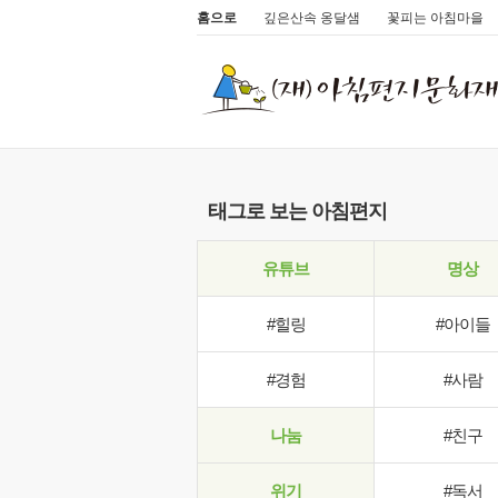
홈으로
깊은산속 옹달샘
꽃피는 아침마을
태그로 보는 아침편지
유튜브
명상
#힐링
#아이들
#경험
#사람
나눔
#친구
위기
#독서