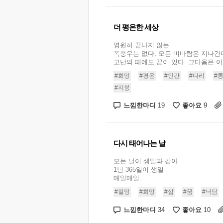
더 평온한 세상
영원히 끝나지 않는
폭풍우는 없다. 모든 비바람은 지나간
고난의 때에도 끝이 있다. 그다음은 이전
#희망
#평온
#인간
#다리
#
#지붕
느낌한마디
좋아요
19
9
다시 태어나는 날
모든 날이 생일과 같아
1년 365일이 생일
매일매일...
#절망
#희망
#삶
#꿈
#낙담
느낌한마디
좋아요
34
10