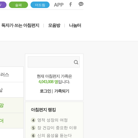
V
솔패
더드림
독자가 쓰는 아침편지
모음방
나눔터
|
|
이러스
현재 아침편지 가족은
4,043,008 명
입니다.
삶
로그인
|
가족되기
망
아침편지 랭킹
영적 성장의 여정
더
장 건강이 중요한 이유
신의 음성을 듣는다