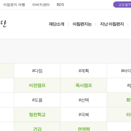
아침편지 여행
아버지센터
BDS
고도원T
재단소개
아침편지는
지난 아침편지
|
|
|
#다짐
#계획
#바
비전캠프
독서캠프
#
#도움
#선택
희
링컨학교
#극복
리
건강
면역력