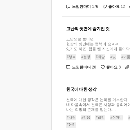
느낌한마디
좋아요
176
12
고난의 뒷면에 숨겨진 것
고난으로 보이던
현상의 뒷면에는 행복이 숨겨져
있기도 하죠. 힘들 땐 자신에게 들이닥친
#행복
#절망
#희망
#빛
#어
느낌한마디
좋아요
20
8
천국에 대한 생각
천국에 대한 생각은 논리를 거부한다.
내 마음속에서 천국은 사랑과 동의어
나는 희망의 존재를 믿는다....
#사랑
#믿음
#희망
#어머니
#논리