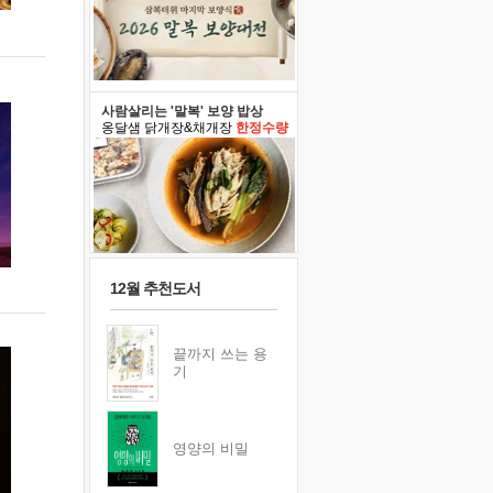
사람살리는 '말복' 보양 밥상
옹달샘 닭개장&채개장
한정수량
12월 추천도서
끝까지 쓰는 용
기
영양의 비밀