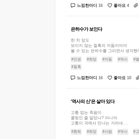
느낌한마디
좋아요
16
4
은하수가 보인다
한 치 앞도
보이지 않는 칠흑의 어둠이어야
볼 수 있는 은하수를 그리면서 생각했다.
#인생
#희망
#어둠
#역사
#
#칠흑
느낌한마디
좋아요
16
10
'역사의 신'은 살아 있다
고통 없는 죽음이
콜링인 줄 알았나? 아니야.
고통이 극에서 만나는 거라네....
#환희
#희망
#사람
#역사
#