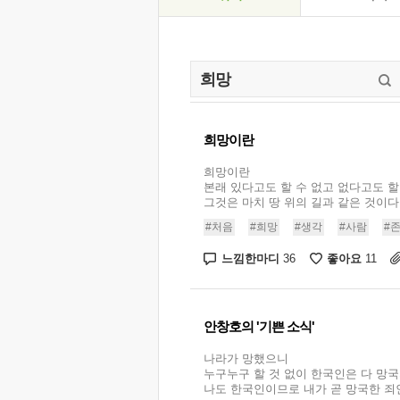
희망이란
희망이란
본래 있다고도 할 수 없고 없다고도 할 
그것은 마치 땅 위의 길과 같은 것이다..
#처음
#희망
#생각
#사람
#
느낌한마디
좋아요
36
11
안창호의 '기쁜 소식'
나라가 망했으니
누구누구 할 것 없이 한국인은 다 망국
나도 한국인이므로 내가 곧 망국한 죄인