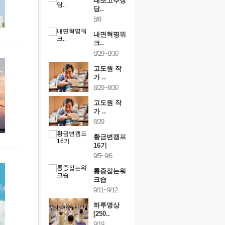
행복한가족
태초고추장
행복한가
여행
담..
여행
24~9/26
8/8
9/24~9/26
건강명상법
내면혁명워
건강명상
..
크..
스..
/9~10/10
8/29~8/30
10/9~10/10
내면혁명워
고도원 작
내면혁명
..
가 ..
크..
/17~10/18
8/29~8/30
10/17~10/18
황금변캠프
고도원 작
황금변캠
7기
가 ..
17기
/30~10/31
8/29
10/30~10/31
통증잡는워
황금변캠프
통증잡는
크숍
16기
크숍
/7~11/8
9/5~9/6
11/7~11/8
내면혁명워
통증잡는워
내면혁명
..
크숍
크..
/12~12/13
9/11~9/12
12/12~12/13
하루명상
[250..
9/19