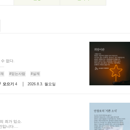
수 없다.
..
존재
#믿는사람
#실제
모으기
2026.8.3. 월요일
4
의 죄가 있소.
입니다....