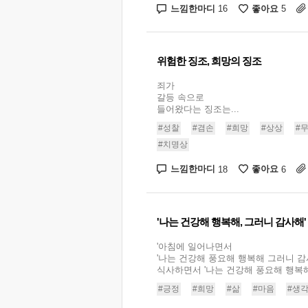
느낌한마디
좋아요
16
5
위험한 징조, 희망의 징조
죄가
갈등 속으로
들어왔다는 징조는...
#성찰
#겸손
#희망
#상상
#
#치명상
느낌한마디
좋아요
18
6
'나는 건강해 행복해, 그러니 감사해'
'아침에 일어나면서
'나는 건강해 풍요해 행복해 그러니 감사
식사하면서 '나는 건강해 풍요해 행복해 
#긍정
#희망
#삶
#마음
#생