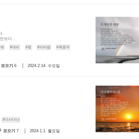
다.
보다...
통제
#대비
#몫
#비바람
#폭풍우
모으기
2024.2.14. 수요일
6
#다사다난
모으기
2024.1.1. 월요일
7