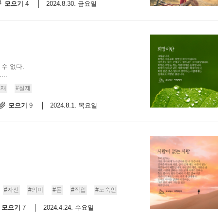
모으기
2024.8.30. 금요일
4
수 없다.
..
존재
#실제
모으기
2024.8.1. 목요일
9
#자신
#의미
#돈
#직업
#노숙인
모으기
2024.4.24. 수요일
7