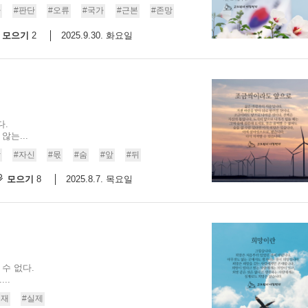
사
#판단
#오류
#국가
#근본
#존망
9/
모으기
2025.9.30. 화요일
2
스
10
크
10
다.
않는...
1
람
#자신
#몫
#숨
#앞
#뒤
10
모으기
2025.8.7. 목요일
8
11
크
12
수 없다.
..
존재
#실제