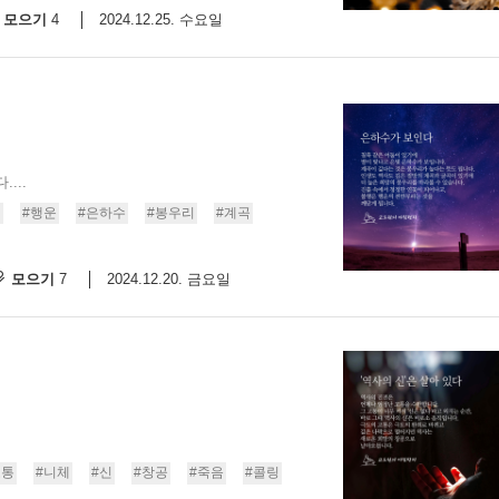
모으기
2024.12.25. 수요일
4
...
별
#행운
#은하수
#봉우리
#계곡
모으기
2024.12.20. 금요일
7
고통
#니체
#신
#창공
#죽음
#콜링