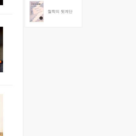
철학의 뒷계단