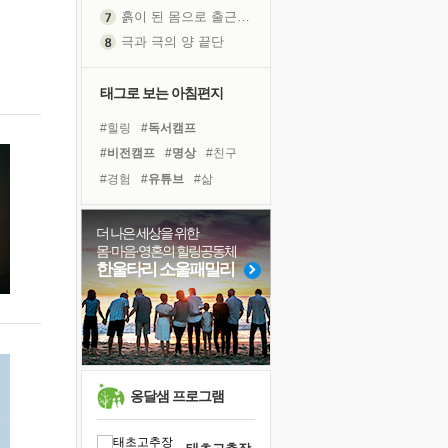
흙이 된 몸으로 출근하는 여자
극과 극의 양 끝단
내가 '나다움'을 찾는 길
피해 갈 수 없는 사건들
태그로 보는 아침편지
처음 손을 잡았던 날
#힐링
#독서캠프
꿈이 실제가 되는 것
#비전캠프
#명상
#친구
'말 타는 법'을 먼저
#경험
#유튜브
#삶
졸업식 사진을 보며
#계획
#나눔
#면역력
극심한 변비, 어깨결림, 수면 장애
#다짐
#바이러스
#리더
더 나은 세상을 위한
아픈 아버지를 위한 공간 설계
몸·마음·영혼의 힐링공동체
#선택
#극복
#위기
보고 싶은 어머니
한울타리 소울패밀리
#도움
#사람
#건강
유년 시절의 부산 영도 바다
#아이들
#독서
못된 꼰대들
#링컨학교
#희망
거울 속의 나
희망이란
'모른다'는 것
옹달샘 프로그램
귀를 열고 마음을 내어주고