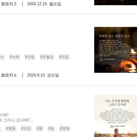
모으기
2024.12.16. 월요일
2
무시
#사회
#군림
#우월감
#억압
모으기
2024.9.13. 금요일
6
해!'
그러니 감사해!'...
각
#행동
#건강
#몸
#말
#영향