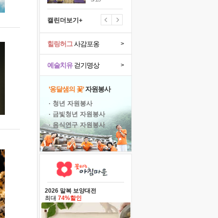
캘린더보기+
힐링허그
사감포옹
>
예술치유
걷기명상
>
'옹달샘의 꽃'
자원봉사
· 청년 자원봉사
· 금빛청년 자원봉사
· 음식연구 자원봉사
2026 말복 보양대전
최대
74%할인