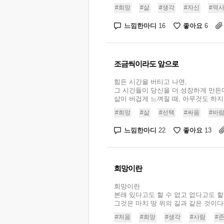
#희망
#삶
#생각
#자신
#역
느낌한마디
좋아요
16
6
조금씩이라도 앞으로
힘든 시간을 버티고 나면,
그 시간들이 당신을 더 성장하게 만든
삶이 버겁게 느껴질 때, 아무것도 하지 
#희망
#삶
#선택
#싸움
#바
느낌한마디
좋아요
22
13
희망이란
희망이란
본래 있다고도 할 수 없고 없다고도 할 
그것은 마치 땅 위의 길과 같은 것이다..
#처음
#희망
#생각
#사람
#