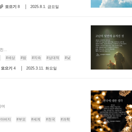
모으기
2025.8.1. 금요일
8
...
둠
#세상
#밤
#지속
#상대적
#낮
모으기
2025.3.11. 화요일
4
이며
#아버지
#부모
#세계
#천국
#과학