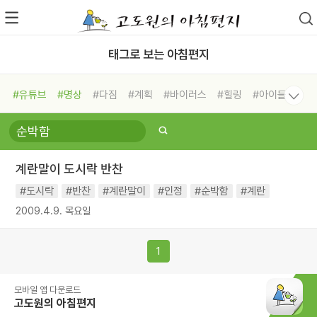
태그로 보는 아침편지
#유튜브
#명상
#다짐
#계획
#바이러스
#힐링
#아이들
#비전캠프
#독서캠프
#삶
#경험
#사람
#도움
#선택
#희망
#나눔
#친구
#링컨학교
#극복
#리더
#위기
계란말이 도시락 반찬
#독서
#건강
#면역력
#도시락
#반찬
#계란말이
#인정
#순박함
#계란
2009.4.9. 목요일
1
모바일 앱 다운로드
고도원의 아침편지