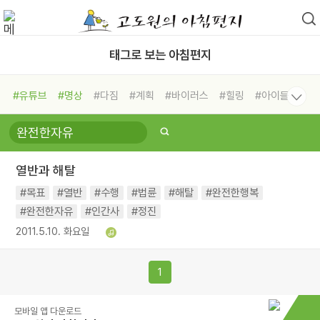
태그로 보는 아침편지
#유튜브
#명상
#다짐
#계획
#바이러스
#힐링
#아이들
#비전캠프
#독서캠프
#삶
#경험
#사람
#도움
#선택
#희망
#나눔
#친구
#링컨학교
#극복
#리더
#위기
열반과 해탈
#독서
#건강
#면역력
#목표
#열반
#수행
#법륜
#해탈
#완전한행복
#완전한자유
#인간사
#정진
2011.5.10. 화요일
1
모바일 앱 다운로드