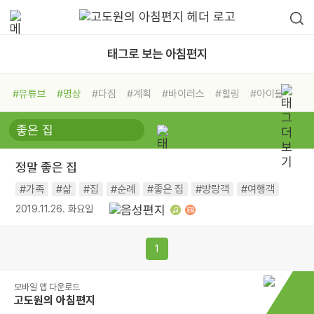
태그로 보는 아침편지
#유튜브
#명상
#다짐
#계획
#바이러스
#힐링
#아이들
#비전캠프
#독서캠프
#삶
#경험
#사람
#도움
#선택
#희망
#나눔
#친구
#링컨학교
#극복
#리더
#위기
정말 좋은 집
#독서
#건강
#면역력
#가족
#삶
#집
#순례
#좋은 집
#방랑객
#여행객
2019.11.26. 화요일
1
모바일 앱 다운로드
고도원의 아침편지