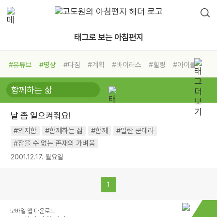
태그로 보는 아침편지
#유튜브
#명상
#다짐
#계획
#바이러스
#힐링
#아이들
#비전캠프
#독서캠프
#삶
#경험
#사람
#도움
#선택
#희망
#나눔
#친구
#링컨학교
#극복
#리더
#위기
날 좀 일으켜줘요!
#독서
#건강
#면역력
#의지함
#함께하는 삶
#함께
#밀란 쿤데라
#참을 수 없는 존재의 가벼움
2001.12.17. 월요일
1
모바일 앱 다운로드