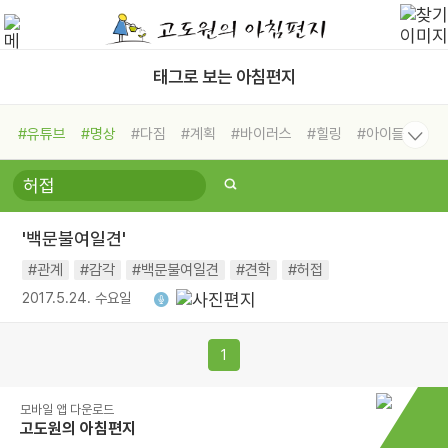
태그로 보는 아침편지
#유튜브
#명상
#다짐
#계획
#바이러스
#힐링
#아이들
#비전캠프
#독서캠프
#삶
#경험
#사람
#도움
#선택
#희망
#나눔
#친구
#링컨학교
#극복
#리더
#위기
'백문불여일견'
#독서
#건강
#면역력
#관계
#감각
#백문불여일견
#견학
#허접
2017.5.24. 수요일
1
모바일 앱 다운로드
고도원의 아침편지