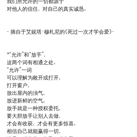
我们所允许的一切都源于
对他人的信任，对自己的真实诚恳。
- 摘自于艾妮塔·穆札尼的《死过一次才学会爱》-
*“允许”和“放手”，
这两个词有相通之处。
“允许”一词
可以理解为敞开或打开，
打开窗户，
放出屋内的浊气，
放进新鲜的空气。
放手就是一种授权委托，
要大胆放手让别人去做，
才会有收获，才会有更多惊喜。
相信自己就能赢得一切，