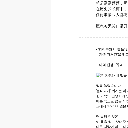
总是浩浩荡荡，勇
在历史的长河中，
任何事物和人都随
愿您每天笑口常开
- '김창주와 네 딸들' 
'가족 자서전'을 읽
--------------------------
'나의 인생', '우리
깜짝 놀랐습니다.
'불티나게' 까지는 
한 가족의 인생사가 담긴
빠른 속도로 많은 사
그래서 2쇄 500권을
더 놀라운 것은
이 책을 읽고 보내주
다른 사람이 아닌 '나의