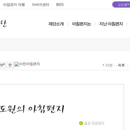
아침편지 여행
아버지센터
BDS
고도원T
재단소개
아침편지는
지난 아침편지
|
|
|
목록
이전