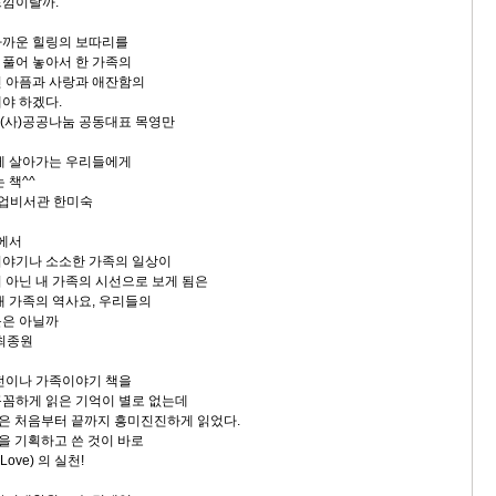
낌이랄까.
까운 힐링의 보따리를
풀어 놓아서 한 가족의
 아픔과 사랑과 애잔함의
야 하겠다.
 (사)공공나눔 공동대표 목영만
게 살아가는 우리들에게
 책^^
기업비서관 한미숙
향에서
야기나 소소한 가족의 일상이
아닌 내 가족의 시선으로 보게 됨은
 가족의 역사요, 우리들의
은 아닐까
최종원
전이나 가족이야기 책을
꼼하게 읽은 기억이 별로 없는데
은 처음부터 끝까지 흥미진진하게 읽었다.
을 기획하고 쓴 것이 바로
 Love) 의 실천!