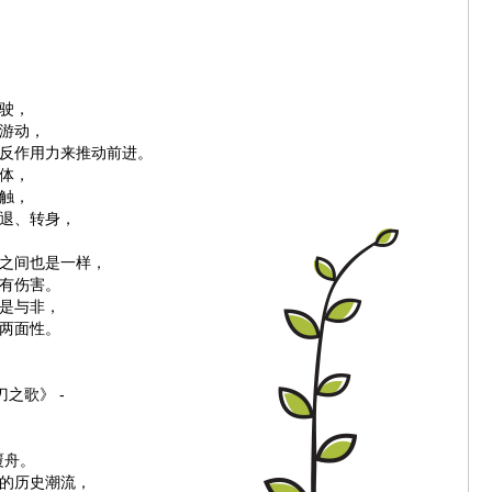
驶，
游动，
反作用力来推动前进。
体，
触，
退、转身，
之间也是一样，
有伤害。
是与非，
两面性。
刀之歌》 -
覆舟。
的历史潮流，