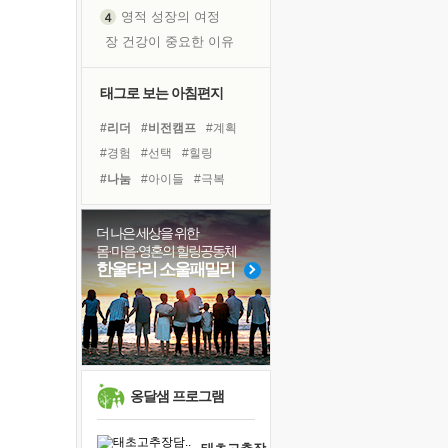
영적 성장의 여정
장 건강이 중요한 이유
신의 음성을 듣는다
흙이 된 몸으로 출근하는 여자
태그로 보는 아침편지
극과 극의 양 끝단
#리더
#비전캠프
#계획
내가 '나다움'을 찾는 길
#경험
#선택
#힐링
피해 갈 수 없는 사건들
#나눔
#아이들
#극복
처음 손을 잡았던 날
#다짐
#유튜브
#친구
꿈이 실제가 되는 것
#바이러스
#건강
#독서
더 나은 세상을 위한
'말 타는 법'을 먼저
몸·마음·영혼의 힐링공동체
#삶
#명상
#링컨학교
졸업식 사진을 보며
한울타리 소울패밀리
#면역력
#희망
#사람
아픈 아버지를 위한 공간 설계
#위기
#독서캠프
#도움
극심한 변비, 어깨결림, 수면 장애
보고 싶은 어머니
유년 시절의 부산 영도 바다
못된 꼰대들
옹달샘 프로그램
거울 속의 나