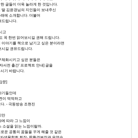
한 글들이 더욱 놀라게 한 것입니다.
 딸 김윤경님의 지인들이 보내주신
래에 소개합니다. 더불어
올려드립니다.
보시고
책도 꼭 한번 읽어보시길 권해 드립니다.
 이야기를 책으로 남기고 싶은 분이라면
보시길 권유드립니다.
구체화시키고 싶은 분들은
 자서전 출간' 프로젝트 안내] 글을
시기 바랍니다.
감문]
이야기들인데
켠이 먹먹하고
. - 극동방송 조현진
지만
에 따라 그 느낌이
 소설을 읽는 느낌이랄까.
운 공통의 꿈들을 꾸게 해줄 것 같은
분자생물학회 회장· 前환경부장관 유영숙