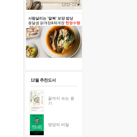
12/12~12/13
사람살리는 '말복' 보양 밥상
옹달샘 닭개장&채개장
한정수량
12월 추천도서
끝까지 쓰는 용
기
영양의 비밀