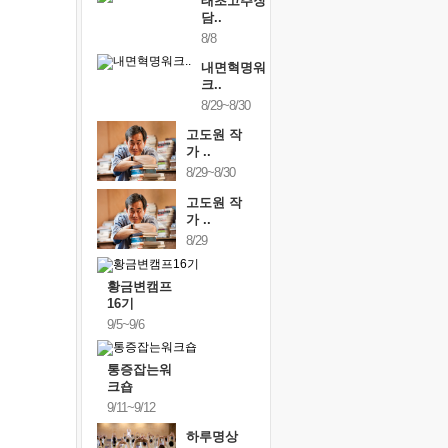
태초고추장
담..
8/8
내면혁명워
크..
8/29~8/30
고도원 작
가 ..
8/29~8/30
고도원 작
가 ..
8/29
황금변캠프
16기
9/5~9/6
통증잡는워
크숍
9/11~9/12
하루명상