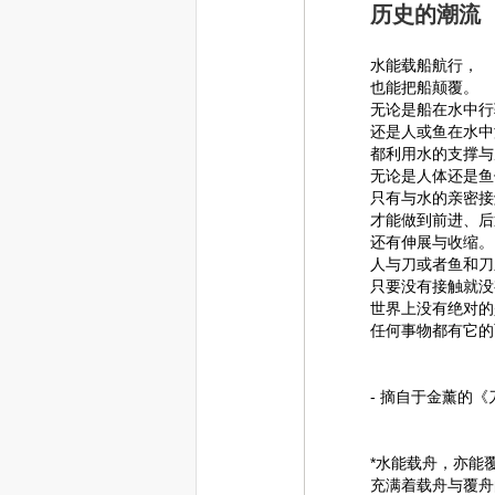
历史的潮流
水能载船航行，
也能把船颠覆。
无论是船在水中行
还是人或鱼在水中
都利用水的支撑与
无论是人体还是鱼
只有与水的亲密接
才能做到前进、后
还有伸展与收缩。
人与刀或者鱼和刀
只要没有接触就没
世界上没有绝对的
任何事物都有它的
- 摘自于金薰的《
*水能载舟，亦能
充满着载舟与覆舟