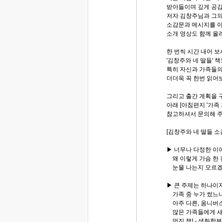
받아들이며 깊게 공감
저자 김창주님과 그의
소감문과 메시지를 아
소개 영상도 함께 
한 번씩 시간 내어 
'김창주와 네 딸들' 
특히 자신과 가족들의
더더욱 꼭 한번 읽어
그리고 출간 계획을 
아래 [아침편지 '가족
참고하셔서 문의해 주
[김창주와 네 딸들 소
▶ 너무나 다정한 
왜 이렇게 가슴 한 
눈물 나는지 모르겠다
▶ 큰 주제는 하나이
가족 중 누가 썼느냐
아주 다른, 옴니버스
많은 가족들에게 새로
멋진 책! - 생화학