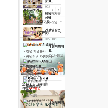
[250..
9/19
캘린더보기+
행복한가족
여행
힐링허그
사감포옹
>
9/24~9/26
건강명상법
예술치유
걷기명상
>
스..
10/9~10/10
'옹달샘의 꽃'
자원봉사
내면혁명워
크..
· 청년 자원봉사
10/17~10/18
· 금빛청년 자원봉사
· 음식연구 자원봉사
황금변캠프
17기
10/30~10/31
2026 말복 보양대전
통증잡는워
최대
74%할인
크숍
11/7~11/8
내면혁명워
크..