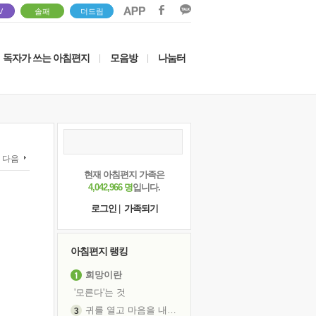
V
솔패
더드림
독자가 쓰는 아침편지
모음방
나눔터
|
|
다음
현재 아침편지 가족은
4,042,966 명
입니다.
로그인
|
가족되기
아침편지 랭킹
희망이란
'모른다'는 것
귀를 열고 마음을 내어주고