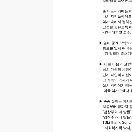
보따리를 풀어본 느
혼자 느끼기에는 아
나의 지인들에게도 
역사 속에서 펼쳐진
감정을 공유토록 해
- 건국대학교 교수,
▶ 일에 쫓겨 각박하
쉼표를 알게 해 주는
- 前 청와대 중소
▶ 저 먼 마음의 고
남의 가족의 사랑이
단지 타인의 시선이 
그 가족의 역사가 내
삶의 역정이기 때문
- 미국 텍사스에서 
▶ 종종 접하는 자서
처음부터 끝까지 꼼
"김창주와 네 딸들"
"김창주와 네 딸들"
TSL(Thank, Sorry,
- 사회복지학 박사,