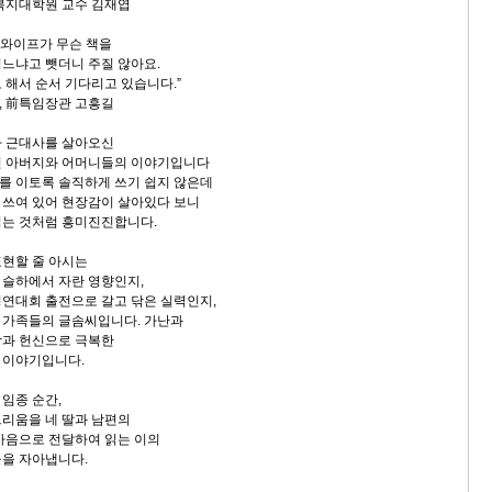
지대학원 교수 김재엽
 와이프가 무슨 책을
느냐고 뺏더니 주질 않아요.
해서 순서 기다리고 있습니다.”
원, 前특임장관 고흥길
라 근대사를 살아오신
 아버지와 어머니들의 이야기입니다
 이토록 솔직하게 쓰기 쉽지 않은데
쓰여 있어 현장감이 살아있다 보니
는 것처럼 흥미진진합니다.
현할 줄 아시는
슬하에서 자란 영향인지,
연대회 출전으로 갈고 닦은 실력인지,
가족들의 글솜씨입니다. 가난과
과 헌신으로 극복한
이야기입니다.
임종 순간,
리움을 네 딸과 남편의
마음으로 전달하여 읽는 이의
을 자아냅니다.