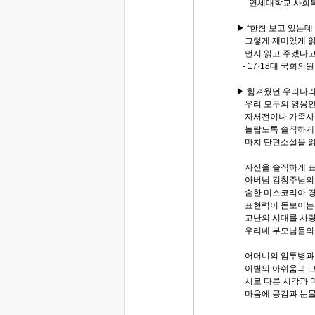
연세대학교 사회복
▶ “한참 보고 있는데
그렇게 재미있게 읽
먼저 읽고 주겠다고 
- 17·18대 국회의
▶ 힘겨웠던 우리나
우리 모두의 영웅인
자서전이나 가족사를
놀랍도록 솔직하게 
마치 단편소설을 읽
자신을 솔직하게 표
아버님 김창주님의 
숱한 미스코리아 경
표현력이 돋보이는 
고난의 시대를 사랑
우리네 부모님들의 
어머니의 암투병과 
이별의 아쉬움과 그
서로 다른 시각과 
마음에 공감과 눈물