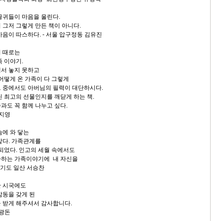
글귀들이 마음을 울린다.
그저 그렇게 만든 책이 아니다.
음이 따스하다. - 서울 압구정동 김유진
며 때로는
 이야기.
서 놓지 못하고
어떻게 온 가족이 다 그렇게
 그 중에서도 아버님의 필력이 대단하시다.
 최고의 선물인지를 깨닫게 하는 책.
도 꼭 함께 나누고 싶다.
서지영
슴에 와 닿는
같다. 가족관계를
되었다. 인고의 세월 속에서도
하는 가족이야기에 내 자신을
경기도 일산 서승찬
한 시국에도
동을 갖게 된
 받게 해주셔서 감사합니다.
김광돈