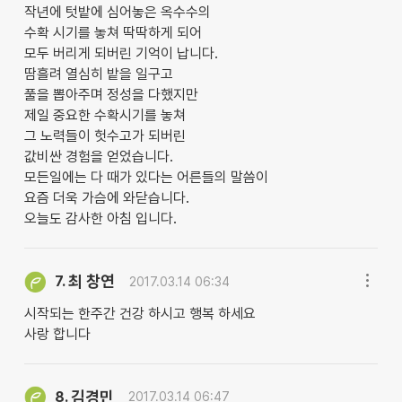
작년에 텃밭에 심어놓은 옥수수의
수확 시기를 놓쳐 딱딱하게 되어
모두 버리게 되버린 기억이 납니다.
땀흘려 열심히 밭을 일구고
풀을 뽑아주며 정성을 다했지만
제일 중요한 수확시기를 놓쳐
그 노력들이 헛수고가 되버린
값비싼 경험을 얻었습니다.
모든일에는 다 때가 있다는 어른들의 말씀이
요즘 더욱 가슴에 와닫습니다.
오늘도 감사한 아침 입니다.
최 창연
7.
2017.03.14 06:34
시작되는 한주간 건강 하시고 행복 하세요
사랑 합니다
김경민
8.
2017.03.14 06:47