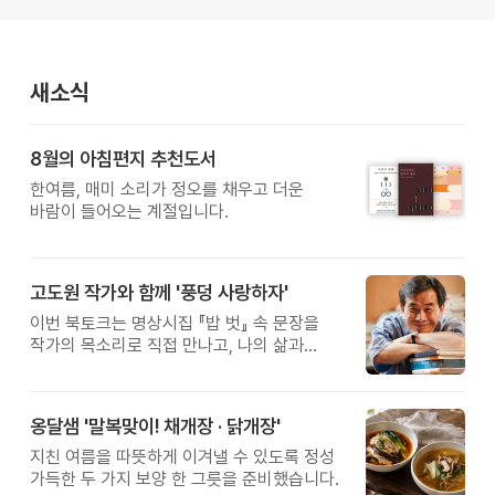
새소식
8월의 아침편지 추천도서
한여름, 매미 소리가 정오를 채우고 더운
바람이 들어오는 계절입니다.
고도원 작가와 함께 '풍덩 사랑하자'
이번 북토크는 명상시집 『밥 벗』 속 문장을
작가의 목소리로 직접 만나고, 나의 삶과
관계를 잠시 돌아보는 시간입니다.
옹달샘 '말복맞이! 채개장 · 닭개장'
지친 여름을 따뜻하게 이겨낼 수 있도록 정성
가득한 두 가지 보양 한 그릇을 준비했습니다.