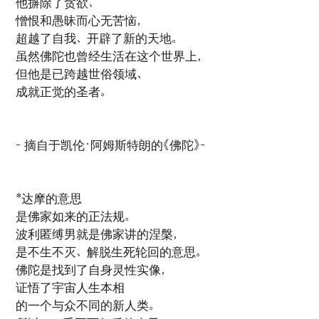
他摒除了贪欲、
憎恨和愚昧而心无苦恼，
超越了自我、开辟了新的天地。
虽然佛陀也曾经生活在这个世界上，
但他是已跨越世俗领域、
成就正觉的圣者。
- 摘自于凯伦·阿姆斯特朗的《佛陀》-
*达摩的意思
是佛家如来的正法规。
波利匿缚男就是佛家讲的涅槃，
是不生不灭、解脱生死轮回的意思。
佛陀是找到了自身灵性实像，
证悟了宇宙人生本相
的一个与众不同的新人类。