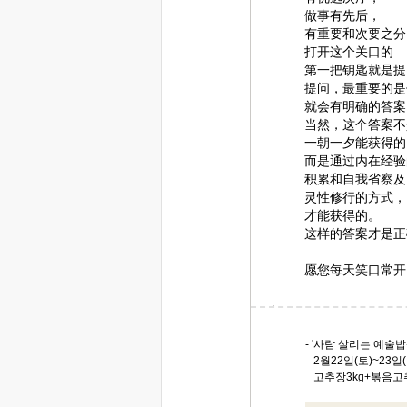
做事有先后，
有重要和次要之分
打开这个关口的
第一把钥匙就是提
提问，最重要的是
就会有明确的答案
当然，这个答案不
一朝一夕能获得的
而是通过内在经验
积累和自我省察及
灵性修行的方式，
才能获得的。
这样的答案才是正
愿您每天笑口常开
- '사람 살리는 예술밥
2월22일(토)~23일(
고추장3kg+볶음고