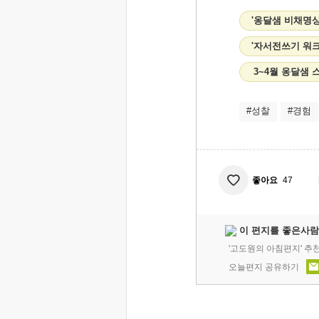
'옹달샘 비채명상
'자서전쓰기 워
3~4월 옹달샘
#성찰
#경험
좋아요
47
이 편지를 좋은사람
'고도원의 아침편지' 추
오늘편지 공유하기