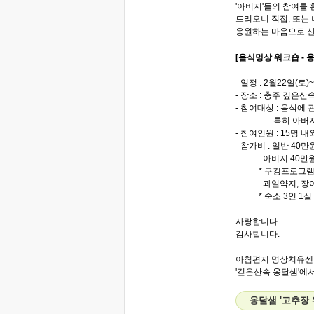
'아버지'들의 참여를
드리오니 직접, 또는 
응원하는 마음으로 
[음식명상 워크숍 -
- 일정 : 2월22일(토)
- 장소 : 충주 깊은산
- 참여대상 : 음식에
특히 아버지!(
- 참여인원 : 15명 
- 참가비 : 일반 40만
아버지 40만원 
* 쿠킹프로그램 + 스
과일약지, 장아
* 숙소 3인 1실
사랑합니다.
감사합니다.
아침편지 명상치유센
'깊은산속 옹달샘'에서.
옹달샘 '고추장