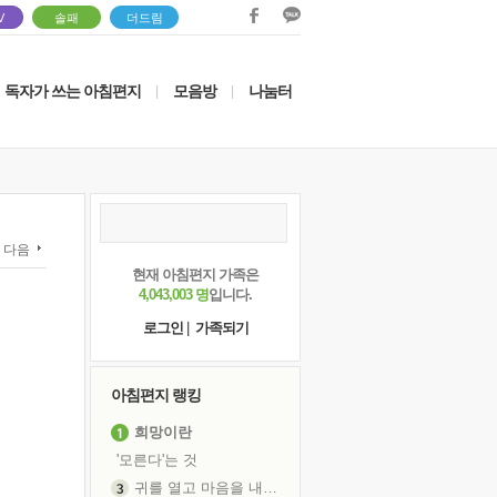
V
솔패
더드림
독자가 쓰는 아침편지
모음방
나눔터
|
|
다음
현재 아침편지 가족은
4,043,003 명
입니다.
로그인
|
가족되기
아침편지 랭킹
희망이란
'모른다'는 것
귀를 열고 마음을 내어주고