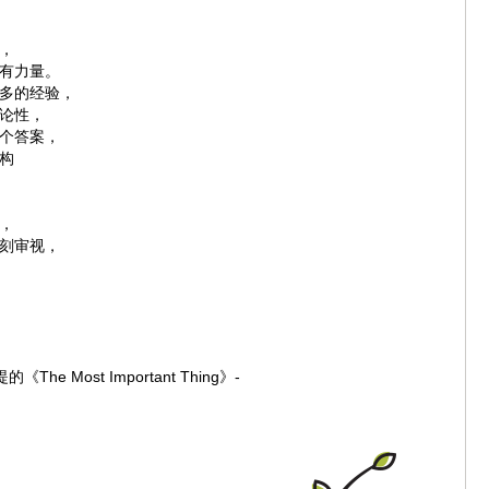
，
有力量。
多的经验，
论性，
个答案，
构
，
刻审视，
The Most Important Thing》-