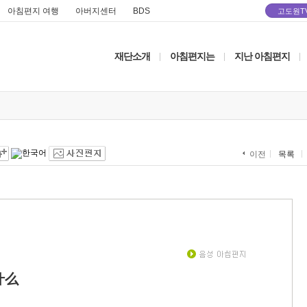
아침편지 여행
아버지센터
BDS
고도원T
재단소개
아침편지는
지난 아침편지
|
|
|
목록
이전
什么