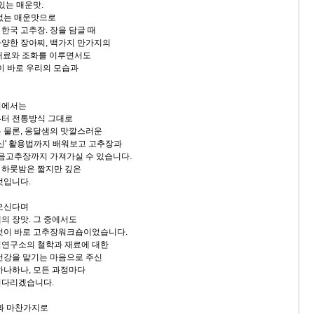
있는 매운맛.
없는 매운맛으로
한국 고추장. 장을 담글 때
양한 장아찌, 백가지 만가지의
재료와 조화를 이루면서도
이 바로 우리의 모습과
편에서는
부터 전통방식 그대로
 물론, 옹달샘의 맛깔스러운
변신' 활용법까지 배워보고 고추장과
볶음고추장까지 가져가실 수 있습니다.
 하룻밤은 짧지만 깊은
것입니다.
 오신다며
의 장맛. 그 중에서도
것이 바로 고추장워크숍이었습니다.
식연구소의 철학과 재료에 대한
건강을 맡기는 마음으로 주신
하나하나, 모든 과정마다
기다리겠습니다.
'과 마찬가지로