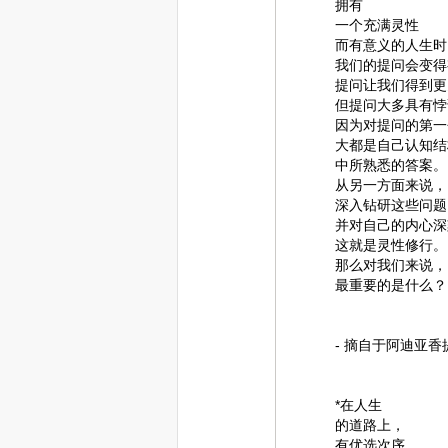
拥有
一个充满灵性
而有意义的人生时
我们的提问会变得
提问让我们得到更
但提问大多具有悖
因为对提问的第一
大都是自己认知结
中所熟悉的答案。
从另一方面来说，
深入钻研这些问题
并对自己的内心深
这就是灵性修行。
那么对我们来说，
最重要的是什么？
- 摘自于阿迪亚香提的《
*在人生
的道路上，
有优选次序，