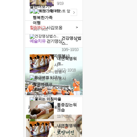
9/19
캘린더보기+
행복한가족
여행
힐링허그
사감포옹
>
9/24~9/26
건강명상법
예술치유
걷기명상
>
스..
10/9~10/10
'옹달샘의 꽃'
자원봉사
내면혁명워
크..
· 청년 자원봉사
10/17~10/18
· 금빛청년 자원봉사
· 음식연구 자원봉사
황금변캠프
17기
10/30~10/31
통증잡는워
2026 말복 보양대전
크숍
최대
74%할인
11/7~11/8
내면혁명워
크..