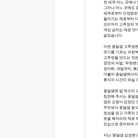
전 세계 어느 곳에나 
그러나 어느 곳에도 
세계로부터 인정받은 
들어가는 재료부터 다
요리까지 고추장의 '
개성 넘치는 매운 맛'
닮았습니다.
이번 옹달샘 고추장
엿기름 기르는 과정
고추장을 만드는 것은
장맛의 비법, '무한
장아찌, 과일약지, 
더불어 옹달샘에서의
휴식의 시간이 되실 
옹달샘에 밥 먹으러
칭찬해 주시는 옹달샘
많은 요청이 있었던 
무엇보다 옹달샘 음
정성을 믿고 가족의 
뜻을 헤아리며 재료 
진심으로 준비하며 
지난 '옹달샘 김장편