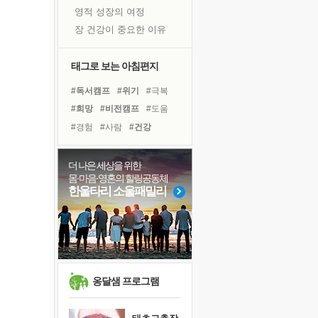
영적 성장의 여정
장 건강이 중요한 이유
신의 음성을 듣는다
흙이 된 몸으로 출근하는 여자
태그로 보는 아침편지
극과 극의 양 끝단
#독서캠프
#위기
#극복
내가 '나다움'을 찾는 길
#희망
#비전캠프
#도움
피해 갈 수 없는 사건들
#경험
#사람
#건강
처음 손을 잡았던 날
#면역력
#명상
꿈이 실제가 되는 것
#링컨학교
#계획
#친구
더 나은 세상을 위한
'말 타는 법'을 먼저
몸·마음·영혼의 힐링공동체
#삶
#바이러스
#독서
졸업식 사진을 보며
한울타리 소울패밀리
#유튜브
#리더
#다짐
아픈 아버지를 위한 공간 설계
#선택
#아이들
#힐링
극심한 변비, 어깨결림, 수면 장애
#나눔
보고 싶은 어머니
유년 시절의 부산 영도 바다
못된 꼰대들
옹달샘 프로그램
거울 속의 나