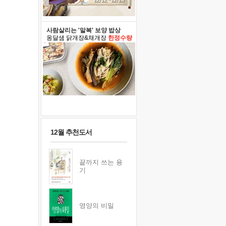
12/12~12/13
사람살리는 '말복' 보양 밥상
옹달샘 닭개장&채개장
한정수량
12월 추천도서
끝까지 쓰는 용
기
영양의 비밀