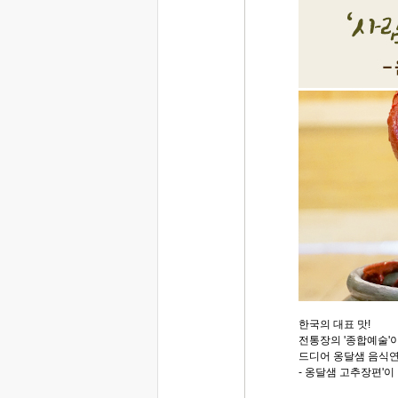
한국의 대표 맛!
전통장의 '종합예술'
드디어 옹달샘 음식
- 옹달샘 고추장편'이