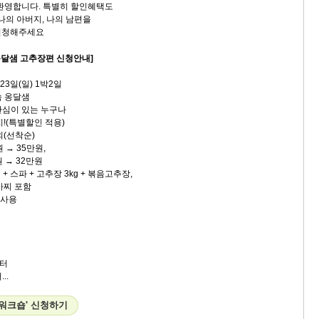
 환영합니다. 특별히 할인혜택도
나의 아버지, 나의 남편을
신청해주세요
 옹달샘 고추장편 신청안내]
~23일(일) 1박2일
속 옹달샘
 관심이 있는 누구나
특별할인 적용)
내외(선착순)
원 → 35만원,
→ 32만원
파 + 고추장 3kg + 볶음고추장,
찌 포함
 사용
터
..
 워크숍' 신청하기