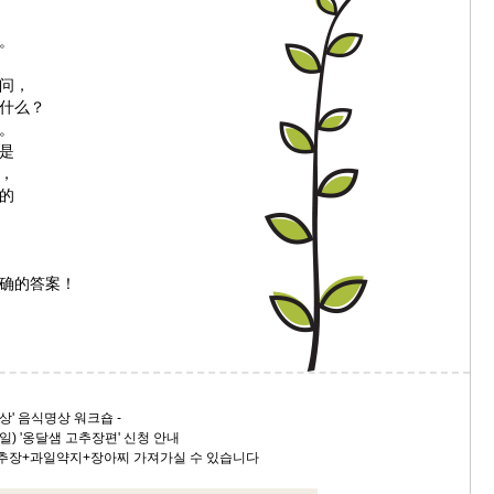
。
问，
什么？
。
是
，
的
确的答案！
상' 음식명상 워크숍 -
일) '옹달샘 고추장편' 신청 안내
추장+과일약지+장아찌 가져가실 수 있습니다