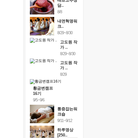
태초고추장
담..
8/8
내면혁명워
크..
8/29~8/30
고도원 작
가 ..
8/29~8/30
고도원 작
가 ..
8/29
황금변캠프
16기
9/5~9/6
통증잡는워
크숍
9/11~9/12
하루명상
[250..