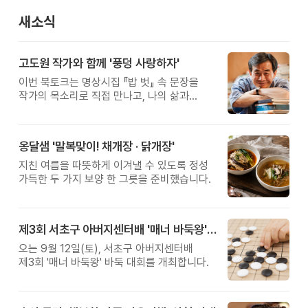
새소식
고도원 작가와 함께 '풍덩 사랑하자'
이번 북토크는 명상시집 『밥 벗』 속 문장을
작가의 목소리로 직접 만나고, 나의 삶과
관계를 잠시 돌아보는 시간입니다.
옹달샘 '말복맞이! 채개장 · 닭개장'
지친 여름을 따뜻하게 이겨낼 수 있도록 정성
가득한 두 가지 보양 한 그릇을 준비했습니다.
제3회 서초구 아버지센터배 '매너 바둑왕' 대회
오는 9월 12일(토), 서초구 아버지센터배
제3회 '매너 바둑왕' 바둑 대회를 개최합니다.