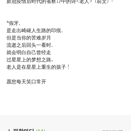
新冠疫情后时代的省察1》中的诗<老人>（前文）-
*假牙，
是走出崎岖人生路的印痕，
但是当你的苦难岁月
流逝之后回头一看时，
就会明白自己曾经走
过星星上的梦想之路。
老人是在星星上重生的孩子！
愿您每天笑口常开