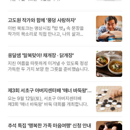
고도원 작가와 함께 '풍덩 사랑하자'
이번 북토크는 명상시집 『밥 벗』 속 문장을
작가의 목소리로 직접 만나고, 나의 삶과
관계를 잠시 돌아보는 시간입니다.
옹달샘 '말복맞이! 채개장 · 닭개장'
지친 여름을 따뜻하게 이겨낼 수 있도록 정성
가득한 두 가지 보양 한 그릇을 준비했습니다.
제3회 서초구 아버지센터배 '매너 바둑왕' 대회
오는 9월 12일(토), 서초구 아버지센터배
제3회 '매너 바둑왕' 바둑 대회를 개최합니다.
추석 특집 '행복한 가족 마음여행' 신청 안내