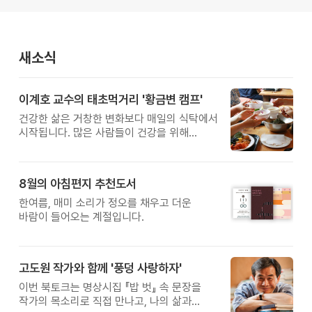
새소식
이계호 교수의 태초먹거리 '황금변 캠프'
건강한 삶은 거창한 변화보다 매일의 식탁에서
시작됩니다. 많은 사람들이 건강을 위해
새로운 방법을 찾지만, 건강한 생활은 작은
습관에서 시작됩니다. 유퀴즈에서 많은 관심을
받은 이계호 교수와 함께하는 태초먹거리
8월의 아침편지 추천도서
황금변 캠프
한여름, 매미 소리가 정오를 채우고 더운
바람이 들어오는 계절입니다.
고도원 작가와 함께 '풍덩 사랑하자'
이번 북토크는 명상시집 『밥 벗』 속 문장을
작가의 목소리로 직접 만나고, 나의 삶과