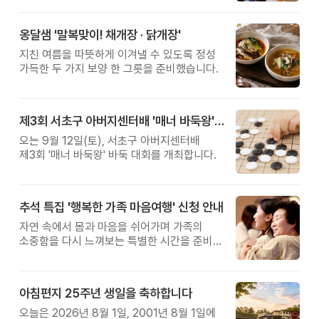
옹달샘 '말복맞이! 채개장 · 닭개장'
지친 여름을 따뜻하게 이겨낼 수 있도록 정성
가득한 두 가지 보양 한 그릇을 준비했습니다.
제3회 서초구 아버지센터배 '매너 바둑왕' 대회
오는 9월 12일(토), 서초구 아버지센터배
제3회 '매너 바둑왕' 바둑 대회를 개최합니다.
추석 특집 '행복한 가족 마음여행' 신청 안내
자연 속에서 몸과 마음을 쉬어가며 가족의
소중함을 다시 느껴보는 특별한 시간을 준비해
보세요.
아침편지 25주년 생일을 축하합니다
오늘은 2026년 8월 1일, 2001년 8월 1일에