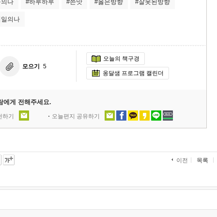
늘의나
#하루하루
#쓴맛
#옳은방향
#잘못된방향
내일의나
오늘의 책구경
모으기
5
옹달샘 프로그램 캘린더
람에게 전해주세요.
추천하기
오늘편지 공유하기
목록
이전