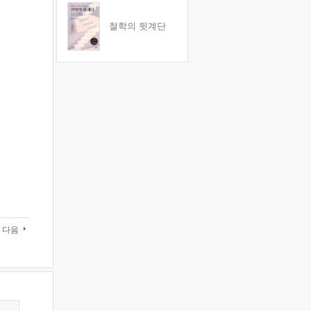
철학의 뒷계단
다음