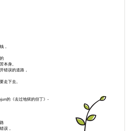
。
钱，
的
苦本身。
开错误的道路，
要走下去。
eomjun的《去过地狱的但丁》-
，
路
错误，