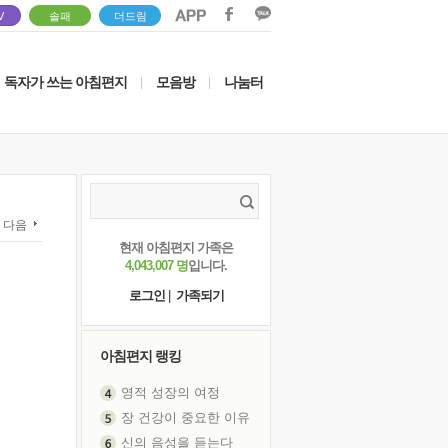
V
솔패
더드림
독자가 쓰는 아침편지
모음방
나눔터
|
|
다음
현재 아침편지 가족은
4,043,007 명
입니다.
로그인
|
가족되기
아침편지 랭킹
영적 성장의 여정
장 건강이 중요한 이유
신의 음성을 듣는다