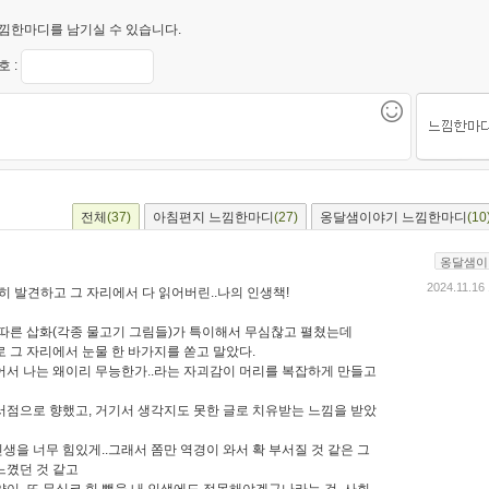
낌한마디를 남기실 수 있습니다.
 :
전체
(37)
아침편지 느낌한마디
(27)
옹달샘이야기 느낌한마디
(10
옹달샘이
2024.11.16
 발견하고 그 자리에서 다 읽어버린..나의 인생책!
 따른 삽화(각종 물고기 그림들)가 특이해서 무심찮고 펼쳤는데
 그 자리에서 눈물 한 바가지를 쏟고 말았다.
어서 나는 왜이리 무능한가..라는 자괴감이 머리를 복잡하게 만들고
서점으로 향했고, 거기서 생각지도 못한 글로 치유받는 느낌을 받았
인생을 너무 힘있게..그래서 쫌만 역경이 와서 확 부서질 것 같은 그
느꼈던 것 같고
이, 또 무심코 힘 뺌을 내 인생에도 접목해야겠구나라는 걸, 사회