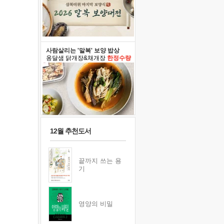
사람살리는 '말복' 보양 밥상
옹달샘 닭개장&채개장
한정수량
12월 추천도서
끝까지 쓰는 용
기
영양의 비밀