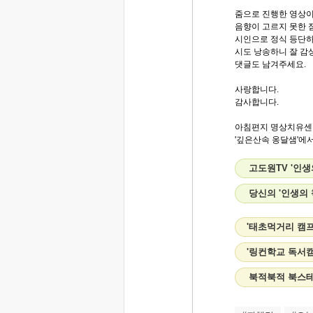
줌으로 진행한 영상
음향이 고르지 못한 
시인으로 정식 등단
시도 낭송하니 잘 감
댓글도 남겨주세요.
사랑합니다.
감사합니다.
아침편지 명상치유센
'깊은산속 옹달샘'에서.
고도원TV '인생
당신의 '인생의
'태초먹거리 캠프
'링컨학교 독서캠
북적북적 북스테