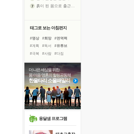
흙이 된 몸으로 출근하는 여자
극과 극의 양 끝단
내가 '나다움'을 찾는 길
피해 갈 수 없는 사건들
태그로 보는 아침편지
처음 손을 잡았던 날
#명상
#희망
#면역력
꿈이 실제가 되는 것
#계획
#독서
#유튜브
'말 타는 법'을 먼저
#극복
#사람
#다짐
졸업식 사진을 보며
#아이들
#건강
#위기
아픈 아버지를 위한 공간 설계
#도움
#나눔
#독서캠프
더 나은 세상을 위한
극심한 변비, 어깨결림, 수면 장애
몸·마음·영혼의 힐링공동체
#리더
#선택
#힐링
보고 싶은 어머니
한울타리 소울패밀리
#비전캠프
#친구
유년 시절의 부산 영도 바다
#바이러스
#링컨학교
못된 꼰대들
#삶
#경험
거울 속의 나
희망이란
'모른다'는 것
옹달샘 프로그램
귀를 열고 마음을 내어주고