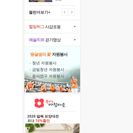
캘린더보기+
힐링허그
사감포옹
>
예술치유
걷기명상
>
'옹달샘의 꽃'
자원봉사
· 청년 자원봉사
· 금빛청년 자원봉사
· 음식연구 자원봉사
2026 말복 보양대전
최대
74%할인