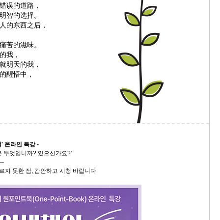
错误的道路，
明智的选择。
9/
人的东西之后，
스
痛苦的滋味。
10
的我，
就明天的我，
的醒悟中，
크
10
1
10
' 온라인 특강 -
11
 무엇입니까? 있으신가요?'
--
르지 못한 점, 감안하고 시청 바랍니다
크
12