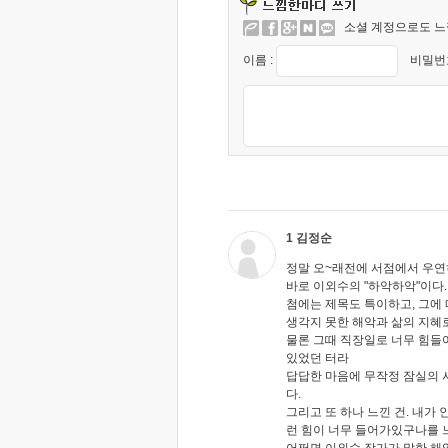
소셜 계정으로도 느
이름 :
비밀번호
1 김정순
정말 오~래전에 서점에서 우연히
바로 이외수의 "하악하악"이다.
첨에는 제목도 특이하고, 그에
생각지 못한 해악과 삶의 지혜로
물론 그때 직장일로 너무 힘들
있었던 터라
답답한 마음에 무작정 잠실의 
다.
그리고 또 하나 느낀 건. 내가 
런 힘이 너무 들어가있구나를 
어쩌면 이외수 작가가 말한 해약