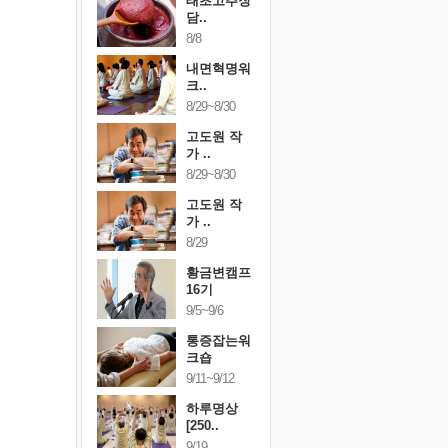
행복한가족
태초고추장
행복한가
여행
담..
여행
24~9/26
8/8
9/24~9/26
건강명상법
내면혁명워
건강명상
..
크..
스..
/9~10/10
8/29~8/30
10/9~10/10
내면혁명워
고도원 작
내면혁명
..
가 ..
크..
/17~10/18
8/29~8/30
10/17~10/18
황금변캠프
고도원 작
황금변캠
7기
가 ..
17기
/30~10/31
8/29
10/30~10/31
통증잡는워
황금변캠프
통증잡는
크숍
16기
크숍
/7~11/8
9/5~9/6
11/7~11/8
내면혁명워
통증잡는워
내면혁명
..
크숍
크..
/12~12/13
9/11~9/12
12/12~12/13
하루명상
[250..
9/19