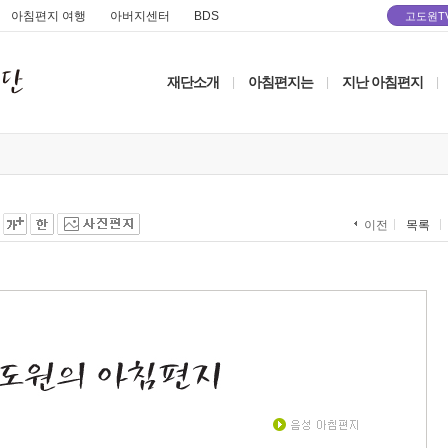
아침편지 여행
아버지센터
BDS
고도원T
재단소개
아침편지는
지난 아침편지
|
|
|
목록
이전