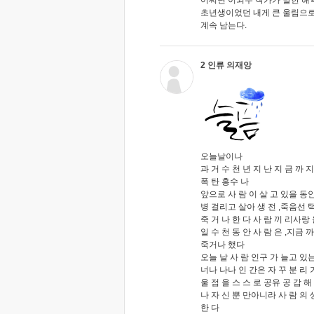
초년생이었던 내게 큰 울림으로
계속 남는다.
2 인류 의재앙
오늘날이나
과 거 수 천 년 지 난 지 금 까 
폭 탄 홍수 나
앞으로 사 람 이 살 고 있을 동안 
병 걸리고 살아 생 전 ,죽음선 택 
죽 거 나 한 다 사 람 끼 리사랑 
일 수 천 동 안 사 람 은 ,지금 까
죽거나 했다
오늘 날 사 람 인구 가 늘고 있
너나 나나 인 간은 자 꾸 분 리 가
울 점 을 스 스 로 공유 공 감 해
나 자 신 뿐 만아니라 사 람 의 생
한 다