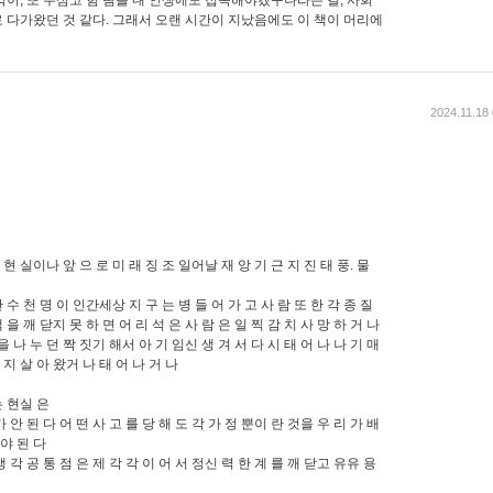
 다가왔던 것 같다. 그래서 오랜 시간이 지났음에도 이 책이 머리에
2024.11.18
지 현 실이나 앞 으 로 미 래 징 조 일어날 재 앙 기 근 지 진 태 풍. 물
수 천 명 이 인간세상 지 구 는 병 들 어 가 고 사 람 또 한 각 종 질
을 깨 닫지 못 하 면 어 리 석 은 사 람 은 일 찍 감 치 사 망 하 거 나
을 나 누 던 짝 짓기 해서 아 기 임신 생 겨 서 다 시 태 어 나 나 기 매
 지 살 아 왔거 나 태 어 나 거 나
는 현실 은
 안 된 다 어 떤 사 고 를 당 해 도 각 가 정 뿐이 란 것을 우 리 가 배
 야 된 다
 각 공 통 점 은 제 각 각 이 어 서 정신 력 한 계 를 깨 닫고 유유 용