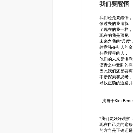
我们要醒悟
我们还是要醒悟，
像过去的我造就
了现在的我一样，
现在的我是预见
未来之我的“尺度”
肆意强夺别人的金
任意挥霍的人，
他们的未来是沸腾
沥青之中受到的痛
因此我们还是要离
不断探索和思考，
寻找正确的道路并
- 摘自于Kim B
*我们要好好观察
现在自己走的这条
的方向是正确还是