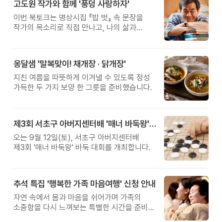
고도원 작가와 함께 '풍덩 사랑하자'
이번 북토크는 명상시집 『밥 벗』 속 문장을
작가의 목소리로 직접 만나고, 나의 삶과
관계를 잠시 돌아보는 시간입니다.
옹달샘 '말복맞이! 채개장 · 닭개장'
지친 여름을 따뜻하게 이겨낼 수 있도록 정성
가득한 두 가지 보양 한 그릇을 준비했습니다.
제3회 서초구 아버지센터배 '매너 바둑왕' 대회
오는 9월 12일(토), 서초구 아버지센터배
제3회 '매너 바둑왕' 바둑 대회를 개최합니다.
추석 특집 '행복한 가족 마음여행' 신청 안내
자연 속에서 몸과 마음을 쉬어가며 가족의
소중함을 다시 느껴보는 특별한 시간을 준비해
보세요.