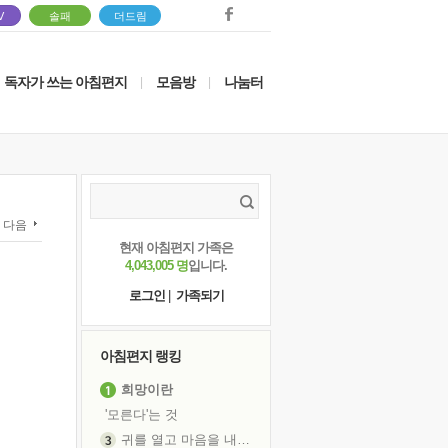
V
솔패
더드림
독자가 쓰는 아침편지
모음방
나눔터
|
|
다음
현재 아침편지 가족은
4,043,005 명
입니다.
로그인
|
가족되기
아침편지 랭킹
희망이란
'모른다'는 것
귀를 열고 마음을 내어주고