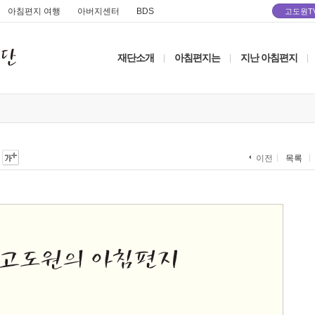
아침편지 여행
아버지센터
BDS
고도원T
재단소개
아침편지는
지난 아침편지
|
|
|
목록
이전