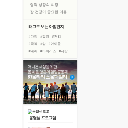
영적 성장의 여정
장 건강이 중요한 이유
신의 음성을 듣는다
흙이 된 몸으로 출근하는 여자
태그로 보는 아침편지
극과 극의 양 끝단
#다짐
#힐링
#건강
내가 '나다움'을 찾는 길
#극복
#삶
#아이들
피해 갈 수 없는 사건들
#계획
#바이러스
#사람
처음 손을 잡았던 날
#유튜브
#친구
#리더
꿈이 실제가 되는 것
#명상
#도움
#선택
더 나은 세상을 위한
'말 타는 법'을 먼저
몸·마음·영혼의 힐링공동체
#비전캠프
#희망
졸업식 사진을 보며
한울타리 소울패밀리
#독서캠프
#나눔
#경험
아픈 아버지를 위한 공간 설계
#면역력
#독서
#위기
극심한 변비, 어깨결림, 수면 장애
#링컨학교
보고 싶은 어머니
유년 시절의 부산 영도 바다
못된 꼰대들
옹달샘 프로그램
거울 속의 나