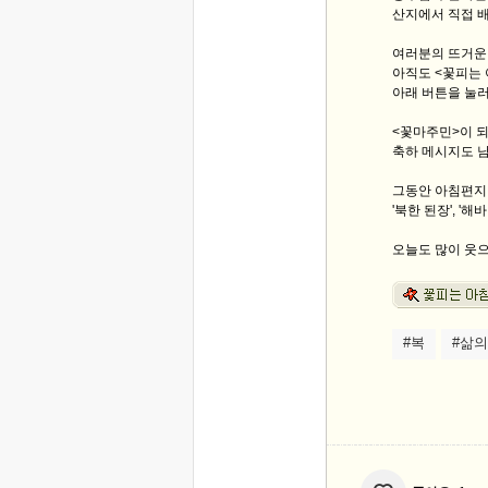
산지에서 직접 
여러분의 뜨거운
아직도 <꽃피는
아래 버튼을 눌러
<꽃마주민>이 
축하 메시지도 
그동안 아침편지
'북한 된장', '
오늘도 많이 웃
#복
#삶의