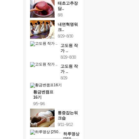
태초고추장
담..
8/8
내면혁명워
크..
8/29~8/30
고도원 작
가 ..
8/29~8/30
고도원 작
가 ..
8/29
황금변캠프
16기
9/5~9/6
통증잡는워
크숍
9/11~9/12
하루명상