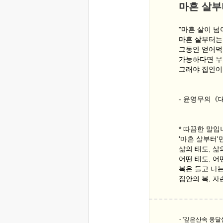
마흔 살
"마흔 살이 넘
마흔 살부터는 
그동안 얻어먹
가능하다면 무
그래야 집안이 
- 윤영무의《
* 따끔한 말
'마흔 살부터'
삶의 태도, 삶
어떤 태도, 
복은 들고 나
집안의 복, 
- '깊은산속 옹달