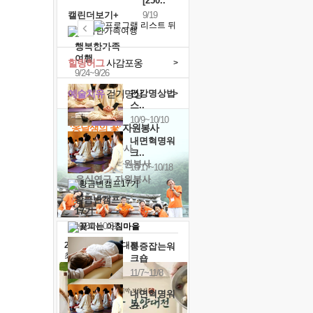
[250..
캘린더보기+
9/19
행복한가족
여행
힐링허그
사감포옹
>
9/24~9/26
예술치유
걷기명상
건강명상법
>
스..
10/9~10/10
'옹달샘의 꽃'
자원봉사
내면혁명워
· 청년 자원봉사
크..
· 금빛청년 자원봉사
10/17~10/18
· 음식연구 자원봉사
황금변캠프
17기
10/30~10/31
2026 말복 보양대전
통증잡는워
최대
74%할인
크숍
11/7~11/8
내면혁명워
크..