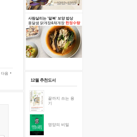
12/12~12/13
사람살리는 '말복' 보양 밥상
옹달샘 닭개장&채개장
한정수량
다음
12월 추천도서
끝까지 쓰는 용
기
영양의 비밀