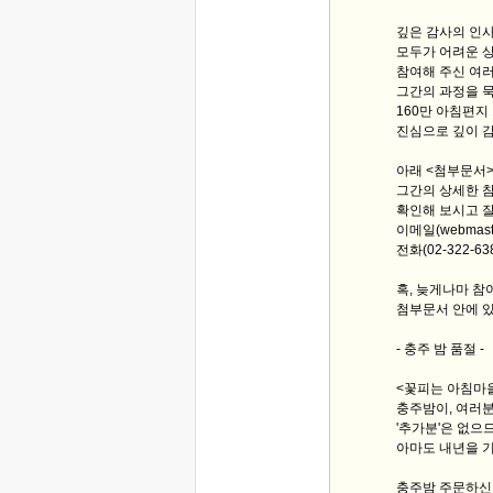
깊은 감사의 인사
모두가 어려운 상
참여해 주신 여
그간의 과정을 
160만 아침편지
진심으로 깊이 
아래 <첨부문서
그간의 상세한 
확인해 보시고 
이메일(webmast
전화(02-322-
혹, 늦게나마 참
첨부문서 안에 있
- 충주 밤 품절 -
<꽃피는 아침마
충주밤이, 여러
'추가분'은 없으
아마도 내년을 기
충주밤 주문하신