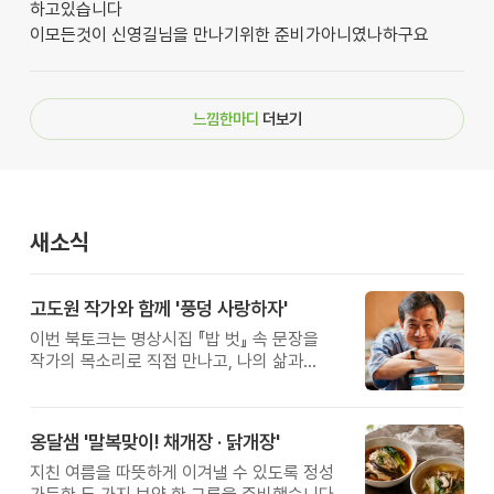
하고있습니다
이모든것이 신영길님을 만나기위한 준비가아니였나하구요
느낌한마디
더보기
새소식
고도원 작가와 함께 '풍덩 사랑하자'
이번 북토크는 명상시집 『밥 벗』 속 문장을
작가의 목소리로 직접 만나고, 나의 삶과
관계를 잠시 돌아보는 시간입니다.
옹달샘 '말복맞이! 채개장 · 닭개장'
지친 여름을 따뜻하게 이겨낼 수 있도록 정성