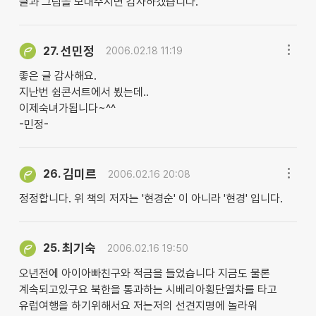
글과 그림을 보내주시면 감사하겠습니다.
선민정
27.
2006.02.18 11:19
좋은 글 감사해요.
지난번 쉼콘서트에서 뵜는데..
이제숙녀가됩니다~^^
-민정-
김미르
26.
2006.02.16 20:08
정정합니다. 위 책의 저자는 '현경순' 이 아니라 '현경' 입니다.
최기숙
25.
2006.02.16 19:50
오년전에 아이아빠친구와 적금을 들었습니다 지금도 물론
계속되고있구요 북한을 통과하는 시베리아횡단열차를 타고
유럽여행을 하기위해서요 저는저의 선견지명에 놀라워