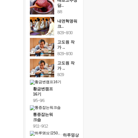
태초고추장
담..
8/8
내면혁명워
크..
8/29~8/30
고도원 작
가 ..
8/29~8/30
고도원 작
가 ..
8/29
황금변캠프
16기
9/5~9/6
통증잡는워
크숍
9/11~9/12
하루명상