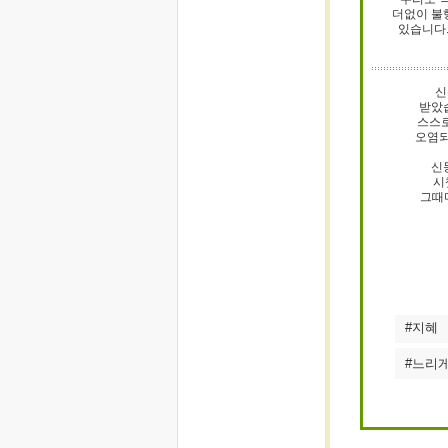
더없이 불
있습니다.
신
받았
스스로
오염되
신
시
그때마
#지혜
#느리게