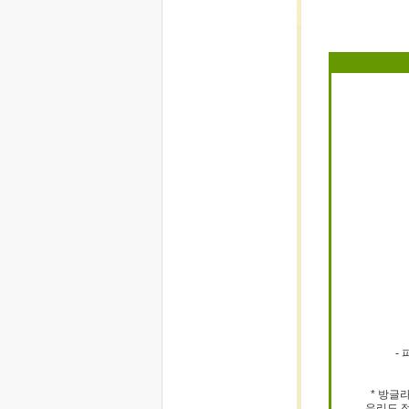
-
* 방글
우리도 