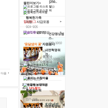
[250..
캘린더보기+
9/19
행복한가족
힐링허그
사감포옹
여행
>
9/24~9/26
예술치유
걷기명상
>
건강명상법
스..
10/9~10/10
'옹달샘의 꽃'
자원봉사
내면혁명워
· 청년 자원봉사
크..
· 금빛청년 자원봉사
10/17~10/18
· 음식연구 자원봉사
황금변캠프
다음
17기
10/30~10/31
2026 말복 보양대전
최대
74%할인
통증잡는워
크숍
11/7~11/8
내면혁명워