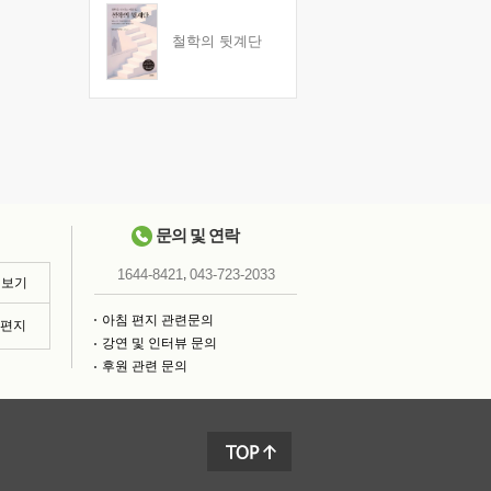
철학의 뒷계단
문의 및 연락
,
1644-8421
043-723-2033
 보기
아침 편지 관련문의
침편지
강연 및 인터뷰 문의
후원 관련 문의