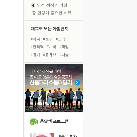
영적 성장의 여정
장 건강이 중요한 이유
신의 음성을 듣는다
흙이 된 몸으로 출근하는 여자
태그로 보는 아침편지
극과 극의 양 끝단
#리더
#친구
#선택
내가 '나다움'을 찾는 길
#면역력
#계획
#희망
피해 갈 수 없는 사건들
#위기
#유튜브
#나눔
처음 손을 잡았던 날
#바이러스
#건강
꿈이 실제가 되는 것
#링컨학교
#다짐
#극복
더 나은 세상을 위한
'말 타는 법'을 먼저
몸·마음·영혼의 힐링공동체
#독서
#경험
#힐링
아픈 아버지를 위한 공간 설계
한울타리 소울패밀리
#비전캠프
#삶
#명상
졸업식 사진을 보며
#도움
#사람
#독서캠프
극심한 변비, 어깨결림, 수면 장애
#아이들
보고 싶은 어머니
마음이 멈춰 버린 곳
유년 시절의 부산 영도 바다
옹달샘 프로그램
못된 꼰대들