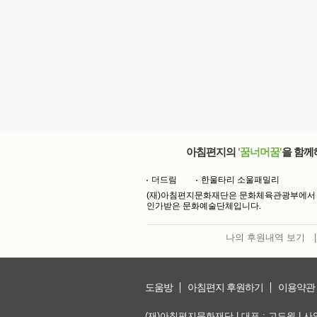
아침편지의
'꿈너머꿈'
을 함께
더드림
한울타리 소울패밀리
(재)아침편지문화재단은 문화체육관광부에서
인가받은 문화예술단체입니다.
나의 후원내역 보기
|
도움방
아침편지 후원하기
이용약관
(재)아침편지문화재단 | 대표 : 고도원 | 사업자