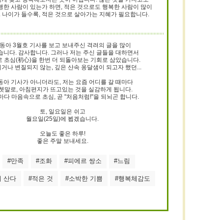
행한 사람이 있는가 하면, 적은 것으로도 행복한 사람이 많이
 나이가 들수록, 적은 것으로 살아가는 지혜가 필요합니다.
동아 3월호 기사를 보고 보내주신 격려의 글을 많이
습니다. 감사합니다. 그러나 저는 주신 글들을 대하면서
 초심(初心)을 한번 더 되돌아보는 기회로 삼았습니다.
거나 변질되지 않는, 깊은 산속 옹달샘이 되고자 했던...
동아 기사가 아니더라도, 저는 요즘 어디를 갈 때마다
쳇말로, 아침편지가 뜨고있는 것을 실감하게 됩니다.
다 마음속으로 초심, 곧 "처음처럼!"을 되뇌곤 합니다.
토, 일요일은 쉬고
월요일(25일)에 뵙겠습니다.
오늘도 좋은 하루!
좋은 주말 보내세요.
#만족
#조화
#피에르 쌍소
#느림
 산다
#적은 것
#소박한 기쁨
#행복체감도