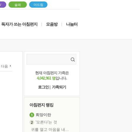
V
솔패
더드림
독자가 쓰는 아침편지
모음방
나눔터
|
|
다음
현재 아침편지 가족은
4,042,961 명
입니다.
로그인
|
가족되기
아침편지 랭킹
희망이란
'모른다'는 것
귀를 열고 마음을 내어주고