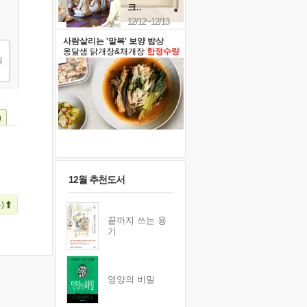
크..
12/12~12/13
사람살리는 '말복' 보양 밥상
옹달샘 닭개장&채개장
한정수량
)
12월 추천도서
)
끝까지 쓰는 용
기
영양의 비밀