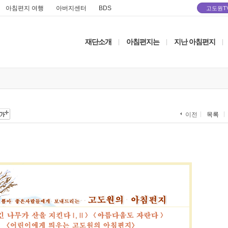
아침편지 여행
아버지센터
BDS
고도원T
재단소개
아침편지는
지난 아침편지
|
|
|
목록
이전