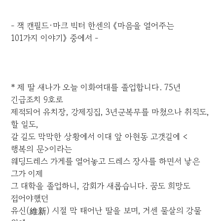
- 잭 캔필드·마크 빅터 한센의 《마음을 열어주는
101가지 이야기》 중에서 -
* 제 딸 새나가 오늘 이화여대를 졸업합니다. 75년
긴급조치 9호로
제적되어 유치장, 강제징집, 3년군복무를 마쳤으나 취직도,
할 일도,
갈 길도 막막한 상황에서 이대 앞 아현동 고갯길에 <
행복의 문>이라는
웨딩드레스 가게를 열어놓고 드레스 장사를 하면서 낳은
그가 이제
그 대학을 졸업하니, 감회가 새롭습니다. 꿈도 희망도
접어야했던
유신(維新) 시절 막 태어난 딸을 보며, 거센 물살의 강물