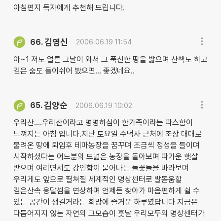
아침편지 독자에게 추천해 드립니다.
김영신
66.
2006.06.19 11:54
아~1 저도 얼른 그날이 와서 그 푹신한 땅을 밟으며 산책도 하고
깊은 숨도 들이쉬어 봤으면... 좋겠네요..
김양순
65.
2006.06.19 10:02
우리산....우리산이라고 명명하심이 한가족이라는 따스함이
느껴지는 아침 입니다.지난 토요일 수덕사 근처에 조상 대대로
물려온 땅에 퇴임후 테마농장을 꿈꾸며 조금씩 정성을 들이며
시작하셨다는 어느분의 드넓은 농장을 돌아보며 따가운 햇살
받으며 여리면서도 강인함이 묻어나는 들꽃들을 바라보며
우리게도 앞으로 펼쳐질 세계적인 명상센터로 발돋움할
깊은산속 옹달셈을 연상하며 언제든 찾아가 마음편하게 쉴 수
있는 공간이 생길거라는 희망에 즐거운 하루였답니다 지금은
다듬어지지 않는 자연의 그모습이 훗날 우리모두의 명상센터가