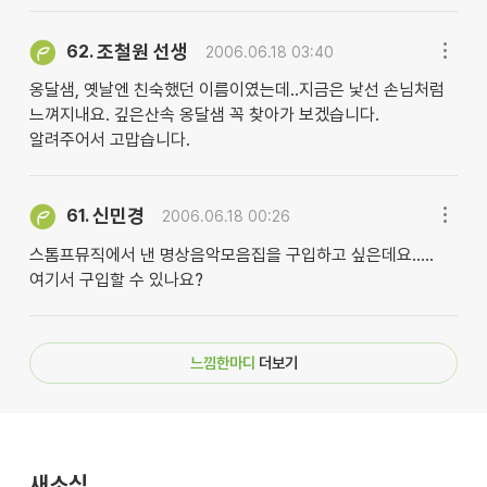
조철원 선생
62.
2006.06.18 03:40
옹달샘, 옛날엔 친숙했던 이름이였는데..지금은 낯선 손님처럼
느껴지내요. 깊은산속 옹달샘 꼭 찾아가 보겠습니다.
알려주어서 고맙습니다.
신민경
61.
2006.06.18 00:26
스톰프뮤직에서 낸 명상음악모음집을 구입하고 싶은데요.....
여기서 구입할 수 있나요?
느낌한마디
더보기
새소식