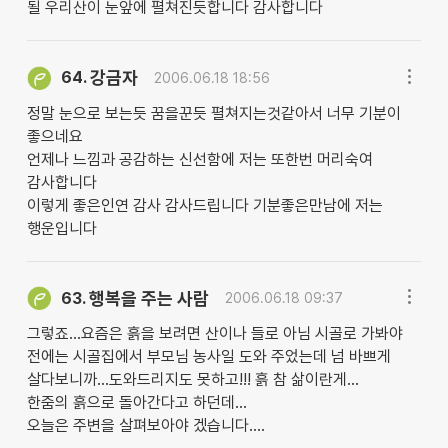
될 우리산이 눈앞에 펼쳐진듯합니다 감사합니다
강금자
64.
2006.06.18 18:56
정말 눈으로 보는듯 꿈을꾼듯 펼쳐지는것같아서 너무 기분이
좋으네요
언제나 느낌과 공감하는 신선함에 저는 또한번 머리숙여
감사합니다
이렇게 좋은인연 감사 감사드립니다 기분좋은만남에 저는
행운입니다
행복을 주는 사람
63.
2006.06.18 09:37
그렇죠...요즘은 흙을 보려면 산이나 들로 아님 시골로 가봐야
전에는 시골집에서 부모님 농사일 도와 주었는데 넘 바쁘게
살다보니까...도와드리지도 못하고!!! 흙 참 삶이란게...
한줌의 흙으로 돌아간다고 하던데...
오늘은 주변을 살펴보아야 겠습니다....