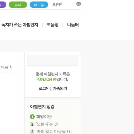
V
솔패
더드림
독자가 쓰는 아침편지
모음방
나눔터
|
|
다음
현재 아침편지 가족은
4,043,024 명
입니다.
로그인
|
가족되기
아침편지 랭킹
희망이란
'모른다'는 것
귀를 열고 마음을 내어주고