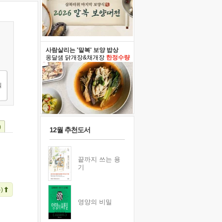
사람살리는 '말복' 보양 밥상
옹달샘 닭개장&채개장
한정수량
)
12월 추천도서
끝까지 쓰는 용
기
)
영양의 비밀