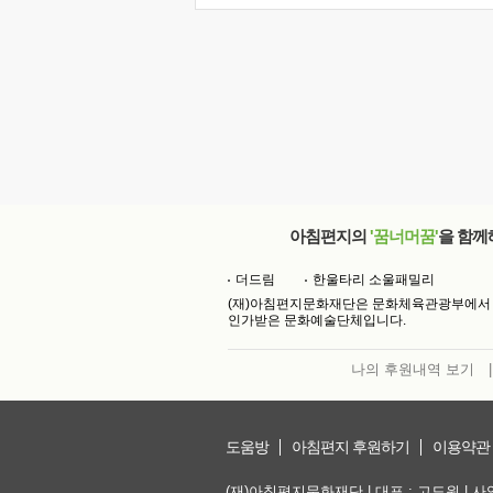
아침편지의
'꿈너머꿈'
을 함께
더드림
한울타리 소울패밀리
(재)아침편지문화재단은 문화체육관광부에서
인가받은 문화예술단체입니다.
나의 후원내역 보기
|
도움방
아침편지 후원하기
이용약관
(재)아침편지문화재단 | 대표 : 고도원 | 사업자