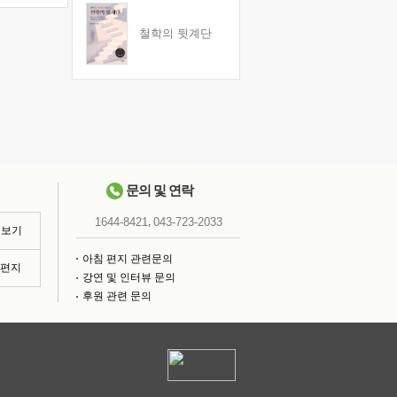
철학의 뒷계단
문의 및 연락
,
1644-8421
043-723-2033
 보기
아침 편지 관련문의
침편지
강연 및 인터뷰 문의
후원 관련 문의