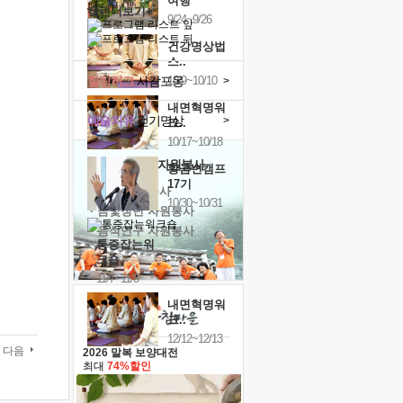
여행
캘린더보기+
9/24~9/26
건강명상법
스..
힐링허그
사감포옹
10/9~10/10
>
내면혁명워
예술치유
걷기명상
>
크..
10/17~10/18
'옹달샘의 꽃'
자원봉사
황금변캠프
17기
· 청년 자원봉사
10/30~10/31
· 금빛청년 자원봉사
· 음식연구 자원봉사
통증잡는워
크숍
11/7~11/8
내면혁명워
크..
12/12~12/13
다음
2026 말복 보양대전
최대
74%할인