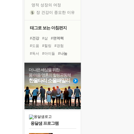
영적 성장의 여정
장 건강이 중요한 이유
신의 음성을 듣는다
흙이 된 몸으로 출근하는 여자
태그로 보는 아침편지
극과 극의 양 끝단
#건강
#삶
#면역력
내가 '나다움'을 찾는 길
#도움
#힐링
#경험
피해 갈 수 없는 사건들
#독서
#아이들
#나눔
처음 손을 잡았던 날
#링컨학교
#극복
#다짐
꿈이 실제가 되는 것
#계획
#위기
#비전캠프
더 나은 세상을 위한
'말 타는 법'을 먼저
몸·마음·영혼의 힐링공동체
#유튜브
#친구
#리더
졸업식 사진을 보며
한울타리 소울패밀리
#선택
#희망
#독서캠프
극심한 변비, 어깨결림, 수면 장애
#바이러스
#사람
#명상
아픈 아버지를 위한 공간 설계
슬럼프
보고 싶은 어머니
유년 시절의 부산 영도 바다
옹달샘 프로그램
못된 꼰대들