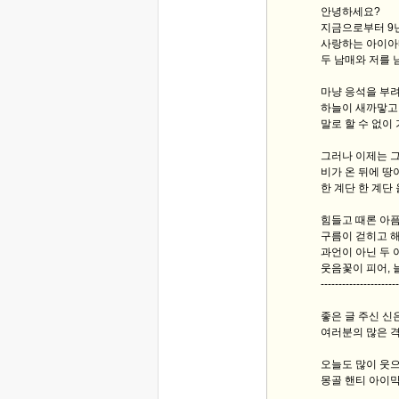
안녕하세요?
지금으로부터 9년
사랑하는 아이아빠
두 남매와 저를 
마냥 응석을 부려
하늘이 새까맣고,
말로 할 수 없이
그러나 이제는 그
비가 온 뒤에 땅
한 계단 한 계단
힘들고 때론 아픔
구름이 걷히고 해
과언이 아닌 두 
웃음꽃이 피어, 
----------------------
좋은 글 주신 신
여러분의 많은 
오늘도 많이 웃으
몽골 핸티 아이막에