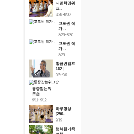
내면혁명워
크..
8/29~8/30
고도원 작
가 ..
8/29~8/30
고도원 작
가 ..
8/29
황금변캠프
16기
9/5~9/6
통증잡는워
크숍
9/11~9/12
하루명상
[250..
9/19
행복한가족