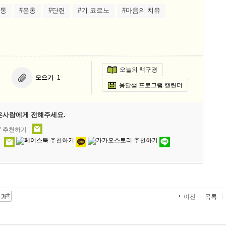
고통
#은총
#단련
#기 코르노
#마음의 치유
오늘의 책구경
모으기
1
옹달샘 프로그램 캘린더
은사람에게 전해주세요.
' 추천하기
목록
이전