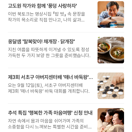
고도원 작가와 함께 '풍덩 사랑하자'
이번 북토크는 명상시집 『밥 벗』 속 문장을
작가의 목소리로 직접 만나고, 나의 삶과
관계를 잠시 돌아보는 시간입니다.
옹달샘 '말복맞이! 채개장 · 닭개장'
지친 여름을 따뜻하게 이겨낼 수 있도록 정성
가득한 두 가지 보양 한 그릇을 준비했습니다.
제3회 서초구 아버지센터배 '매너 바둑왕' 대회
오는 9월 12일(토), 서초구 아버지센터배
제3회 '매너 바둑왕' 바둑 대회를 개최합니다.
추석 특집 '행복한 가족 마음여행' 신청 안내
자연 속에서 몸과 마음을 쉬어가며 가족의
소중함을 다시 느껴보는 특별한 시간을 준비해