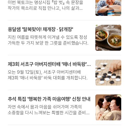
이번 북토크는 명상시집 『밥 벗』 속 문장을
작가의 목소리로 직접 만나고, 나의 삶과
관계를 잠시 돌아보는 시간입니다.
옹달샘 '말복맞이! 채개장 · 닭개장'
지친 여름을 따뜻하게 이겨낼 수 있도록 정성
가득한 두 가지 보양 한 그릇을 준비했습니다.
제3회 서초구 아버지센터배 '매너 바둑왕' 대회
오는 9월 12일(토), 서초구 아버지센터배
제3회 '매너 바둑왕' 바둑 대회를 개최합니다.
추석 특집 '행복한 가족 마음여행' 신청 안내
자연 속에서 몸과 마음을 쉬어가며 가족의
소중함을 다시 느껴보는 특별한 시간을 준비해
보세요.