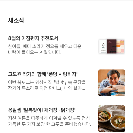
새소식
8월의 아침편지 추천도서
한여름, 매미 소리가 정오를 채우고 더운
바람이 들어오는 계절입니다.
고도원 작가와 함께 '풍덩 사랑하자'
이번 북토크는 명상시집 『밥 벗』 속 문장을
작가의 목소리로 직접 만나고, 나의 삶과
관계를 잠시 돌아보는 시간입니다.
옹달샘 '말복맞이! 채개장 · 닭개장'
지친 여름을 따뜻하게 이겨낼 수 있도록 정성
가득한 두 가지 보양 한 그릇을 준비했습니다.