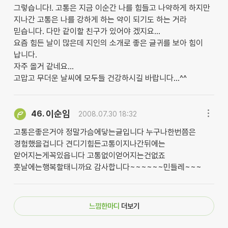
그렇습니다!. 고통은 지금 이순간 나를 힘들고 나약하게 하지만
지나간 고통은 나를 강하게 하는 약이 되기도 하는 거라
믿습니다. 다만 같이할 친구가 있어야 겠지요...
요즘 힘든 날이 많은데 지인의 소개로 좋은 글귀를 보아 힘이
납니다.
자주 올거 같네요...
고맙고 무더운 날씨에 모두들 건강하시길 바랍니다...^^
이순임
46.
2008.07.30 18:32
고통은좋은거야 정말가슴에닿는글입니다 누구나한번쯤은
경험했을겁니다 견디기힘든고통이지나간뒤에는
앋어지는게꼭있읍니다 고통없이얻어지는건없죠
훗날에는행복할태니까요 감사합니다~~~~~~민들레~~~
느낌한마디
더보기