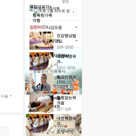
9/19
캘린더보기+
행복한가족
여행
9/24~9/26
힐링허그
사감포옹
>
건강명상법
예술치유
걷기명상
>
스..
10/9~10/10
'옹달샘의 꽃'
자원봉사
내면혁명워
크..
· 청년 자원봉사
10/17~10/18
· 금빛청년 자원봉사
황금변캠프
· 음식연구 자원봉사
17기
10/30~10/31
다음
통증잡는워
크숍
2026 말복 보양대전
11/7~11/8
최대
74%할인
내면혁명워
크..
12/12~12/13