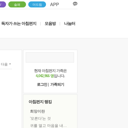
V
솔패
더드림
독자가 쓰는 아침편지
모음방
나눔터
|
|
다음
현재 아침편지 가족은
4,042,966 명
입니다.
로그인
|
가족되기
아침편지 랭킹
희망이란
'모른다'는 것
귀를 열고 마음을 내어주고