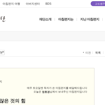
아침편지 여행
아버지센터
BDS
고도원T
재단소개
아침편지는
지난 아침편지
|
|
|
목록
이전
매주 토요일엔 독자가 쓴 아침편지를 배달해드립니다
오늘은
님께서 보내주신 아침편지입니다
정효경
않은 것의 힘