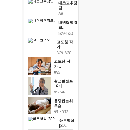
태초고추장
담..
8/8
내면혁명워
크..
8/29~8/30
고도원 작
가 ..
8/29~8/30
고도원 작
가 ..
8/29
황금변캠프
16기
9/5~9/6
통증잡는워
크숍
9/11~9/12
하루명상
[250..