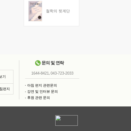
철학의 뒷계단
문의 및 연락
,
1644-8421
043-723-2033
 보기
아침 편지 관련문의
아침편지
강연 및 인터뷰 문의
후원 관련 문의