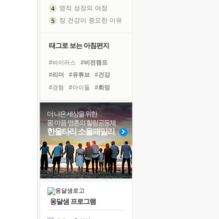
영적 성장의 여정
장 건강이 중요한 이유
신의 음성을 듣는다
흙이 된 몸으로 출근하는 여자
태그로 보는 아침편지
극과 극의 양 끝단
#바이러스
#비전캠프
내가 '나다움'을 찾는 길
#리더
#유튜브
#건강
피해 갈 수 없는 사건들
#경험
#아이들
#희망
처음 손을 잡았던 날
#나눔
#명상
#친구
꿈이 실제가 되는 것
#계획
#위기
#면역력
더 나은 세상을 위한
'말 타는 법'을 먼저
몸·마음·영혼의 힐링공동체
#삶
#극복
#독서
졸업식 사진을 보며
한울타리 소울패밀리
#링컨학교
#독서캠프
아픈 아버지를 위한 공간 설계
#사람
#선택
#힐링
극심한 변비, 어깨결림, 수면 장애
#도움
#다짐
보고 싶은 어머니
유년 시절의 부산 영도 바다
못된 꼰대들
옹달샘 프로그램
거울 속의 나