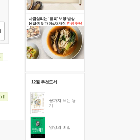
사람살리는 '말복' 보양 밥상
옹달샘 닭개장&채개장
한정수량
)
12월 추천도서
)
끝까지 쓰는 용
기
영양의 비밀