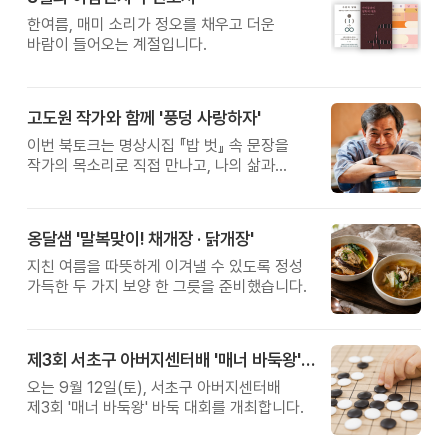
한여름, 매미 소리가 정오를 채우고 더운
바람이 들어오는 계절입니다.
고도원 작가와 함께 '풍덩 사랑하자'
이번 북토크는 명상시집 『밥 벗』 속 문장을
작가의 목소리로 직접 만나고, 나의 삶과
관계를 잠시 돌아보는 시간입니다.
옹달샘 '말복맞이! 채개장 · 닭개장'
지친 여름을 따뜻하게 이겨낼 수 있도록 정성
가득한 두 가지 보양 한 그릇을 준비했습니다.
제3회 서초구 아버지센터배 '매너 바둑왕' 대회
오는 9월 12일(토), 서초구 아버지센터배
제3회 '매너 바둑왕' 바둑 대회를 개최합니다.