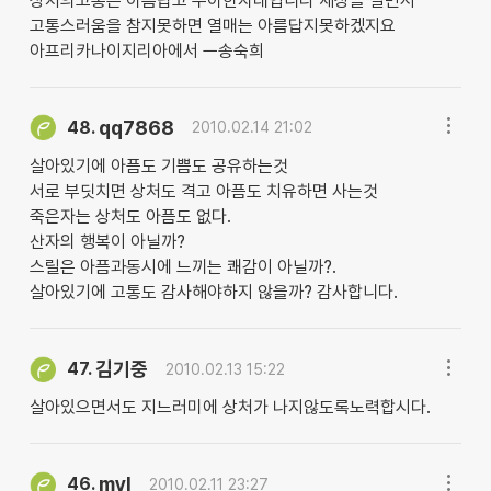
상처의고통은 아름답고 우아한자태입니다 세상을 살면서
고통스러움을 참지못하면 열매는 아름답지못하겠지요
아프리카나이지리아에서 ㅡ송숙희
qq7868
48.
2010.02.14 21:02
살아있기에 아픔도 기쁨도 공유하는것
서로 부딧치면 상처도 격고 아픔도 치유하면 사는것
죽은자는 상처도 아픔도 없다.
산자의 행복이 아닐까?
스릴은 아픔과동시에 느끼는 쾌감이 아닐까?.
살아있기에 고통도 감사해야하지 않을까? 감사합니다.
김기중
47.
2010.02.13 15:22
살아있으면서도 지느러미에 상처가 나지않도록노력합시다.
myl
46.
2010.02.11 23:27