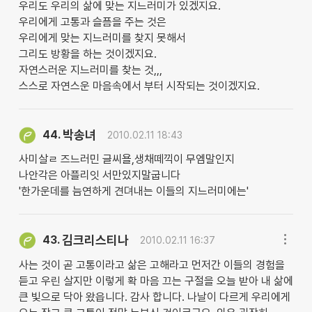
우리도 우리의 삶에 맞는 지느러미가 있겠지요.
우리에게 고통과 슬픔을 주는 것은
우리에게 맞는 지느러미를 찾지 못해서
그리도 방황을 하는 것이겠지요.
자연스러운 지느러미를 찾는 것,,,
스스로 자연스운 마음속에서 부터 시작되는 것이겠지요.
박송녀
44.
2010.02.11 18:43
사미살ㄹ 즈느러민 글씨욜,생채떼끽이 무엠말인지
나안각은 아플리잇 서만있지말굽니다
'한가운데를 늠연하게 견뎌내는 이들의 지느러미에는'
김크리스티나
43.
2010.02.11 16:37
사는 것이 곧 고통이라고 삶은 고해라고 먼저간 이들의 경험을
듣고 우린 살지만 이렇게 확 마음 끄는 구절을 오늘 받아 내 삶에
큰 빛으로 닥아 왔읍니다. 감사 합니다. 나날이 다르게 우리에게