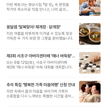
이번 북토크는 명상시집 『밥 벗』 속 문장을
작가의 목소리로 직접 만나고, 나의 삶과
관계를 잠시 돌아보는 시간입니다.
옹달샘 '말복맞이! 채개장 · 닭개장'
지친 여름을 따뜻하게 이겨낼 수 있도록 정성
가득한 두 가지 보양 한 그릇을 준비했습니다.
제3회 서초구 아버지센터배 '매너 바둑왕' 대회
오는 9월 12일(토), 서초구 아버지센터배
제3회 '매너 바둑왕' 바둑 대회를 개최합니다.
추석 특집 '행복한 가족 마음여행' 신청 안내
자연 속에서 몸과 마음을 쉬어가며 가족의
소중함을 다시 느껴보는 특별한 시간을 준비해
보세요.