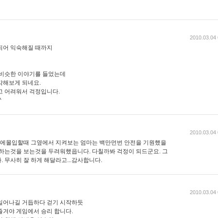
2010.03.04 
되어 익숙해질 때까지
 비슷한 이야기를 들었는데
각해보게 되네요.
고 어려워서 걱정입니다.
^
2010.03.04 
에몰입할때 그옆에서 지켜보는 엄마는 백만먼번 안전을 기원했을
합하는것을 보는것을 두려워했읍니다. 다칠까봐 걱정이 되드군요. 그
 무사히 잘 하게 해달라고...감사합니다.
2010.03.04 
일어나길 거듭하다 걷기 시작하듯
즐겨야 게임에서 승리 합니다.