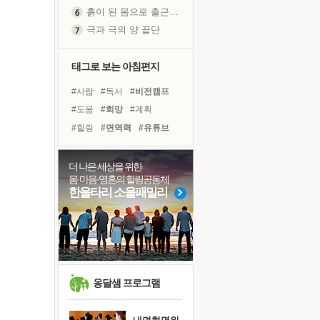
흙이 된 몸으로 출근하는 여자
극과 극의 양 끝단
내가 '나다움'을 찾는 길
피해 갈 수 없는 사건들
태그로 보는 아침편지
처음 손을 잡았던 날
#사람
#독서
#비전캠프
꿈이 실제가 되는 것
#도움
#희망
#계획
'말 타는 법'을 먼저
#힐링
#면역력
#유튜브
졸업식 사진을 보며
#아이들
#건강
#명상
극심한 변비, 어깨결림, 수면 장애
#나눔
#극복
#경험
#삶
더 나은 세상을 위한
아픈 아버지를 위한 공간 설계
몸·마음·영혼의 힐링공동체
#리더
#친구
#독서캠프
슬럼프
한울타리 소울패밀리
#다짐
#링컨학교
#선택
보고 싶은 어머니
#바이러스
#위기
유년 시절의 부산 영도 바다
못된 꼰대들
너무 황홀한 꽃들이여!
희망이란
옹달샘 프로그램
'모른다'는 것