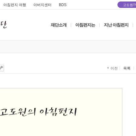
아침편지 여행
아버지센터
BDS
고도원T
재단소개
아침편지는
지난 아침편지
|
|
|
목록
이전