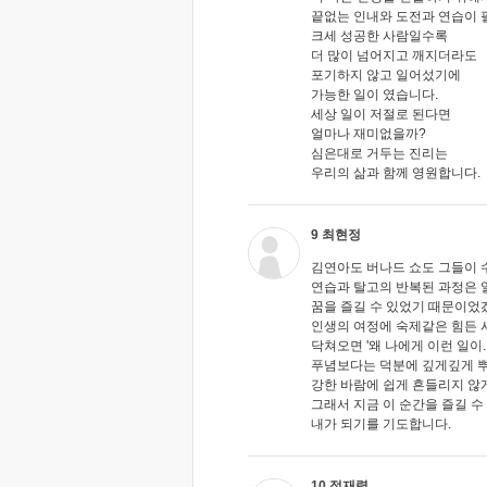
끝없는 인내와 도전과 연습이 
크세 성공한 사람일수록
더 많이 넘어지고 깨지더라도
포기하지 않고 일어섰기에
가능한 일이 였습니다.
세상 일이 저절로 된다면
얼마나 재미없을까?
심은대로 거두는 진리는
우리의 삶과 함께 영원합니다.
9 최현정
김연아도 버나드 쇼도 그들이 
연습과 탈고의 반복된 과정은 
꿈을 즐길 수 있었기 때문이었
인생의 여정에 숙제같은 힘든 
닥쳐오면 '왜 나에게 이런 일이..
푸념보다는 덕분에 깊게깊게 
강한 바람에 쉽게 흔들리지 않
그래서 지금 이 순간을 즐길 수
내가 되기를 기도합니다.
10 정재령