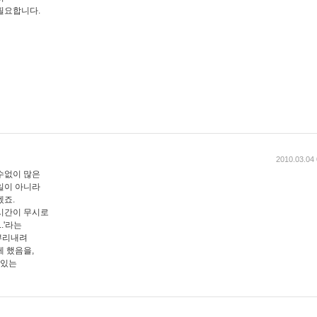
필요합니다.
2010.03.04 
수없이 많은
일이 아니라
겠죠.
시간이 무시로
.'라는
뿌리내려
게 했음을,
 있는