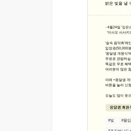
밝은 빛을 낼 
- 4월24일 '깊
'이사오 사사키의
'숲속 음악회'에
입장권(50,00
'옹달샘 개원식'
무료로 관람하실
똑같은 무료 혜택
여러분의 많은 
아래 <옹달샘 개
버튼을 눌러 신
오늘도 많이 웃으
#빛
#몰입
#조지버나드