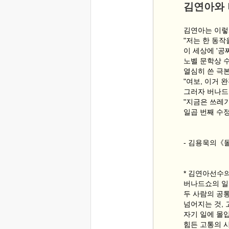
김연아와 
김연아는 이렇
"저는 한 동작
이 세상에 '공
노벨 문학상 
열심히 쓴 극
"여보, 이거 
그러자 버나드
"지금은 쓰레기
일곱 번째 수정
- 김용욱의《몰
* 김연아선수의
버나드쇼의 일
두 사람의 공통
넘어지는 것,
자기 일에 몰
힘든 고통의 