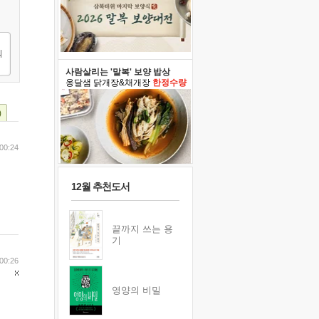
사람살리는 '말복' 보양 밥상
옹달샘 닭개장&채개장
한정수량
)
00:24
12월 추천도서
끝까지 쓰는 용
기
00:26
영양의 비밀