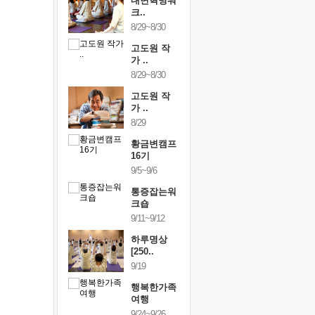
건강명상법
내면혁명워
건강명상
..
크..
스..
/9~10/10
8/29~8/30
10/9~10/10
내면혁명워
고도원 작
내면혁명
..
가 ..
크..
/17~10/18
8/29~8/30
10/17~10/18
황금변캠프
고도원 작
황금변캠
7기
가 ..
17기
/30~10/31
8/29
10/30~10/31
통증잡는워
황금변캠프
통증잡는
크숍
16기
크숍
/7~11/8
9/5~9/6
11/7~11/8
내면혁명워
통증잡는워
내면혁명
..
크숍
크..
/12~12/13
9/11~9/12
12/12~12/13
하루명상
[250..
9/19
행복한가족
여행
9/24~9/26