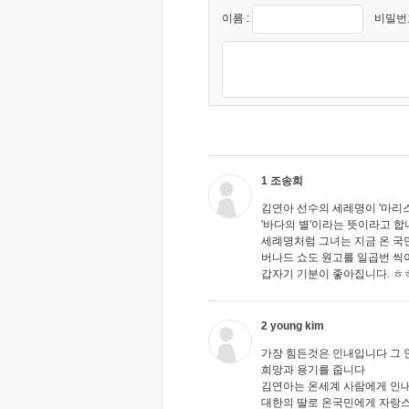
이름 :
비밀번호
1 조송희
김연아 선수의 세레명이 '마리
'바다의 별'이라는 뜻이라고 합
세례명처럼 그녀는 지금 온 국
버나드 쇼도 원고를 일곱번 씩
갑자기 기분이 좋아집니다. ㅎ
2 young kim
가장 힘든것은 인내입니다 그 
희망과 용기를 줍니다
김연아는 온세계 사람에게 인내
대한의 딸로 온국민에게 자랑