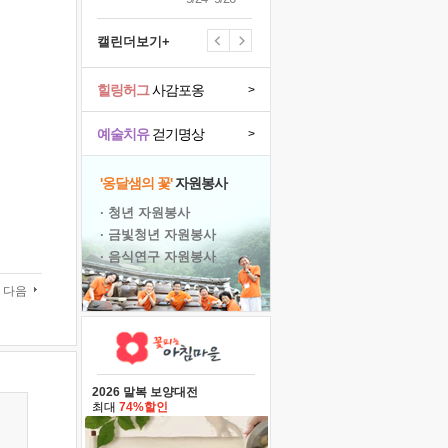
캘린더보기+
힐링허그
사감포옹
>
예술치유
걷기명상
>
'옹달샘의 꽃'
자원봉사
· 청년 자원봉사
· 금빛청년 자원봉사
· 음식연구 자원봉사
다음
2026 말복 보양대전
최대
74%할인