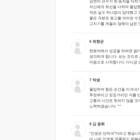
김연아 선수가 한 동작을 익히
자신에게 최선을 다하며 몰입했
작은 실수 하나없이 담대했고 
좋은 극본은 원고를 여러번 수
고치기를 게을리 않해야 남은 인
6 최향균
한분야에서 성공을 하려면 얼마
생각하게 합니다. 보는 것으로 
마음으로 시작합니다. 다시금 
7 박샘
몰입하여 힘든 순간을 이겨내
투정부리고 징징거리던 저를 
고통의 시간은 헛되지 않을 것
노력하겠습니다. ^^
8 김 용휘
"인생은 단막극"이라고 했습니
더 나은 인생을 연출하기 위해