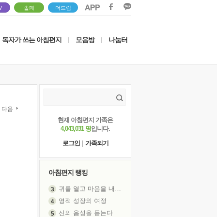
V
솔패
더드림
독자가 쓰는 아침편지
모음방
나눔터
|
|
다음
현재 아침편지 가족은
4,043,031 명
입니다.
로그인
|
가족되기
아침편지 랭킹
귀를 열고 마음을 내어주고
영적 성장의 여정
신의 음성을 듣는다