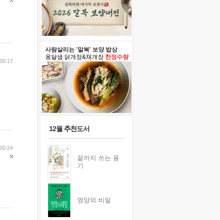
사람살리는 '말복' 보양 밥상
옹달샘 닭개장&채개장
한정수량
00:17
12월 추천도서
00:24
끝까지 쓰는 용
기
영양의 비밀