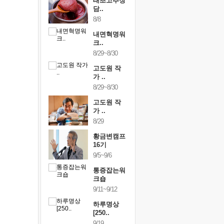
행복한가족
태초고추장
행복한가
여행
담..
여행
24~9/26
8/8
9/24~9/26
건강명상법
내면혁명워
건강명상
..
크..
스..
/9~10/10
8/29~8/30
10/9~10/10
내면혁명워
고도원 작
내면혁명
..
가 ..
크..
/17~10/18
8/29~8/30
10/17~10/18
황금변캠프
고도원 작
황금변캠
7기
가 ..
17기
/30~10/31
8/29
10/30~10/31
통증잡는워
황금변캠프
통증잡는
크숍
16기
크숍
/7~11/8
9/5~9/6
11/7~11/8
내면혁명워
통증잡는워
내면혁명
..
크숍
크..
/12~12/13
9/11~9/12
12/12~12/13
하루명상
[250..
9/19