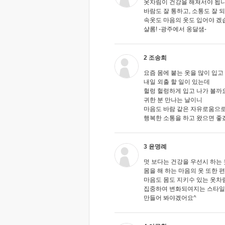
옷차림이 건강을 해쳐서야 됩니
바람도 잘 통하고, 소통도 잘 
속옷도 마음의 옷도 입어야 겠
샬롬! -광주에서 옹달샘-
2 조송희
요즘 몸에 붙는 옷을 많이 입고
내일 외출 할 일이 있는데
헐렁 헐렁하게 입고 나가 볼까
귀한 분 만나는 날이니
마음도 바람 같은 자유로움으
행복한 소통을 하고 왔으면 좋겠
3 윤명례
멋 보다는 건강을 우선시 하는
몸을 해 하는 마음의 옷 또한 
마음도 몸도 지키수 있는 옷차
집중하여 변화되여지는 스타
만들어 봐야겠어요^