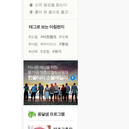
신의 음성을 듣는다
흙이 된 몸으로 출근하는 여자
극과 극의 양 끝단
내가 '나다움'을 찾는 길
태그로 보는 아침편지
피해 갈 수 없는 사건들
#도움
#비전캠프
#극복
처음 손을 잡았던 날
#사람
#바이러스
#명상
꿈이 실제가 되는 것
#선택
#경험
#위기
'말 타는 법'을 먼저
#독서캠프
#아이들
졸업식 사진을 보며
#계획
#삶
#희망
#다짐
더 나은 세상을 위한
극심한 변비, 어깨결림, 수면 장애
몸·마음·영혼의 힐링공동체
#독서
#리더
#유튜브
아픈 아버지를 위한 공간 설계
한울타리 소울패밀리
#건강
#링컨학교
슬럼프
#면역력
#힐링
#친구
보고 싶은 어머니
#나눔
유년 시절의 부산 영도 바다
못된 꼰대들
희망이란
옹달샘 프로그램
'모른다'는 것