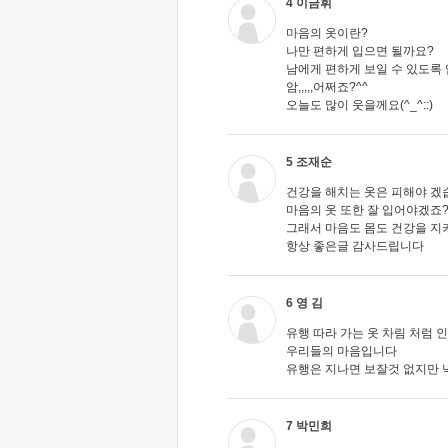
4 이금휘
마음의 옷이란?
나만 편하게 입으면 될까요?
남에게 편하게 보일 수 있도록
암,,,,,어쩌죠?^^
오늘도 많이 웃을께요(^_^::)
5 조재순
건강을 해치는 옷은 피해야 겠
마음의 옷 또한 잘 입어야겠죠
그래서 마음도 몸도 건강을 
항상 좋은글 감사드립니다
6 영 김
유행 따라 가는 옷 차림 처럼 
우리들의 마음입니다
유행은 지나면 보잘것 없지만 
7 박민희