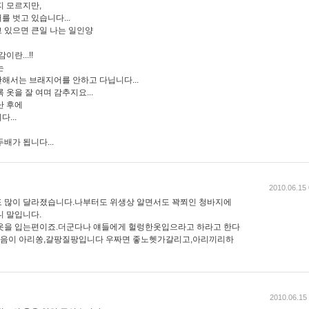
지 모르지만,
 벗고 있습니다...
 있으면 큰일 나는 일인양
란...!!
는
해서는 브래지어를 안하고 다닙니다...
옷을 잘 여며 감추지요...
난 후에
...
배가 됩니다...
2010.06.15 
도 많이 달라졌습니다.나부터도 위생상 알면서도 꽉쬐인 청바지에
니 말입니다.
 옷을 입는편이죠.더군다나 얘들에게 헐렁한옷입으라고 하라고 한다
.마음이 아리쏭,갈팡질팡입니다 우짜면 좋노헷가갈리고,아리끼리하
2010.06.15