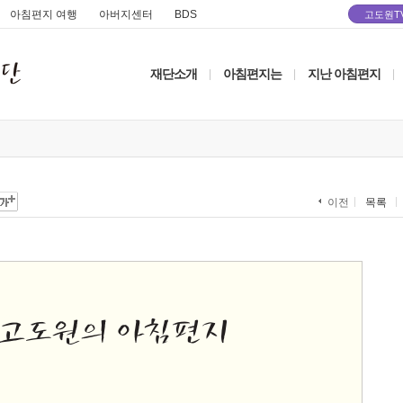
아침편지 여행
아버지센터
BDS
고도원T
재단소개
아침편지는
지난 아침편지
|
|
|
목록
이전