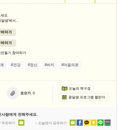
9/
세요.
달샘'에서...
스
10
크
10
1
관계
#건강
#정신
#바지
#마음의옷
10
오늘의 책구경
11
모으기
0
옹달샘 프로그램 캘린더
크
12
은사람에게 전해주세요.
' 추천하기
오늘편지 공유하기