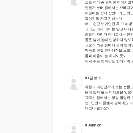
글로 적기 좀 민망한 이야기일
언젠가 부터 집에서는 브래지어를
예전에는 잠시 잠깐이라도 벗고
열심히도 차고 지냈는데,
어느 순간 벗어던진 후 그 해방감이
그리고 이제 아이를 낳고 나서
중요한 자리가 아니고서는 왠만
물론 남이 볼때 민망하지 않도록 
그렇게 쬐는 옷에서 몸이 벗어
마음도 한결 편안해짐을 느낍니다
몸과 마음이 늘 하나이듯이,
내게 주는 행복감도 함께되어 두
8 r김 보라
유행과 패션감각에 보는 눈들
몸에 찰싹 붙는 티셔츠을 입으
그대신 집에서는 항상 헐렁한
면...입만 아플텐데 말이예요
다고나 할까요?
9 John oh