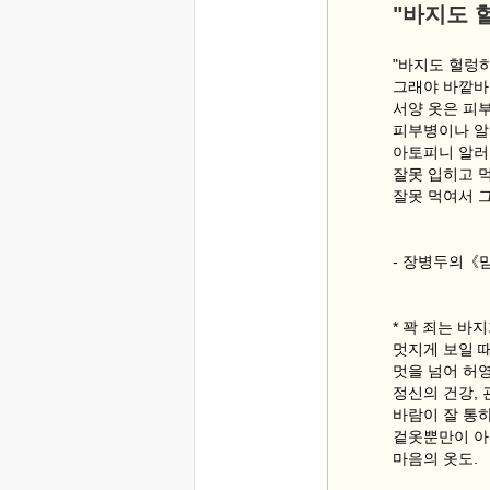
"바지도 
"바지도 헐렁하
그래야 바깥바
서양 옷은 피
피부병이나 알
아토피니 알러
잘못 입히고 
잘못 먹여서 그
- 장병두의《맘
* 꽉 죄는 바
멋지게 보일 
멋을 넘어 허
정신의 건강,
바람이 잘 통
겉옷뿐만이 아
마음의 옷도.