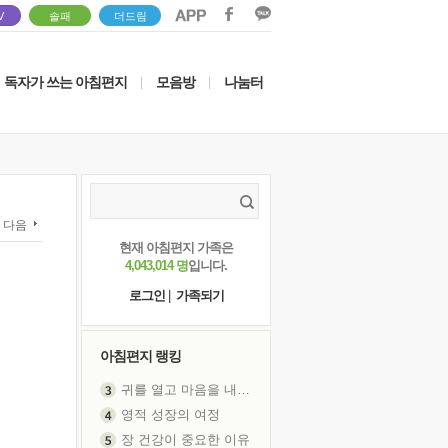
V
솔패
더드림
독자가 쓰는 아침편지
모음방
나눔터
|
|
다음
현재 아침편지 가족은
4,043,014 명
입니다.
로그인
|
가족되기
아침편지 랭킹
귀를 열고 마음을 내어주고
영적 성장의 여정
장 건강이 중요한 이유