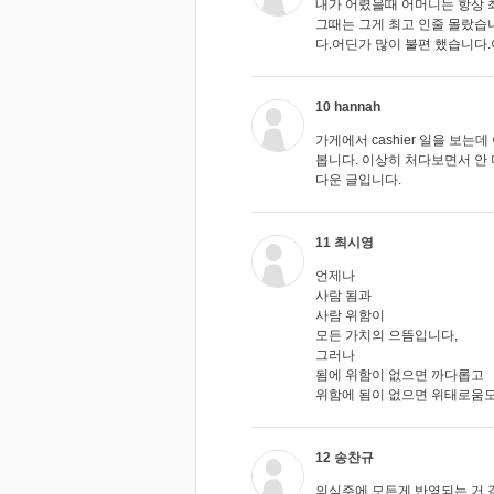
내가 어렸을때 어머니는 항상 
그때는 그게 최고 인줄 몰랐습니
다.어딘가 많이 불편 했습니다.
10 hannah
가게에서 cashier 일을 보
봅니다. 이상히 처다보면서 안 더웁니
다운 글입니다.
11 최시영
언제나
사람 됨과
사람 위함이
모든 가치의 으뜸입니다,
그러나
됨에 위함이 없으면 까다롭고
위함에 됨이 없으면 위태로움도
12 송찬규
의식주에 모든게 반영되는 거 같