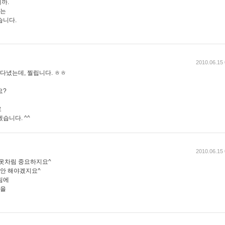
까.
되는
습니다.
2010.06.15 
 다녔는데, 찔립니다. ㅎㅎ
요?
로
습니다. ^^
2010.06.15 
 옷차림 중요하지요^
편안 해야겠지요^
림에
일을