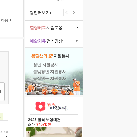
캘린더보기+
다음
힐링허그
사감포옹
>
예술치유
걷기명상
>
'옹달샘의 꽃'
자원봉사
· 청년 자원봉사
· 금빛청년 자원봉사
· 음식연구 자원봉사
)
2026 말복 보양대전
최대
74%할인
00:08