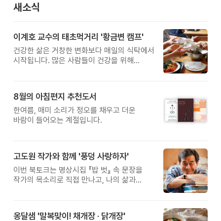
새소식
이계호 교수의 태초먹거리 '황금변 캠프'
건강한 삶은 거창한 변화보다 매일의 식탁에서
시작됩니다. 많은 사람들이 건강을 위해
새로운 방법을 찾지만, 건강한 생활은 작은
습관에서 시작됩니다. 유퀴즈에서 많은 관심을
받은 이계호 교수와 함께하는 태초먹거리
8월의 아침편지 추천도서
황금변 캠프
한여름, 매미 소리가 정오를 채우고 더운
바람이 들어오는 계절입니다.
고도원 작가와 함께 '풍덩 사랑하자'
이번 북토크는 명상시집 『밥 벗』 속 문장을
작가의 목소리로 직접 만나고, 나의 삶과
관계를 잠시 돌아보는 시간입니다.
옹달샘 '말복맞이! 채개장 · 닭개장'