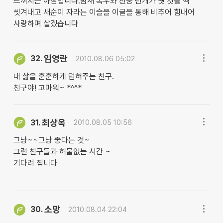
느껴지는 아침입니다.밤새 폭우와 천둥 번개가 옛 것을 싹
씻겨내고 새순이 자라는 이슬을 이글을 통해 비추어 힘내어
사랑하며 살겠습니다
임영란
32.
2010.08.06 05:02
내 삶을 훈훈하게 덥혀주는 친구.
친구야! 고마워~ *^^*
최상옥
31.
2010.08.05 10:56
그냥~~그냥 좋다는 것~
그런 친구들과 허물없는 시간 ~
기다려 집니다
소망
30.
2010.08.04 22:04