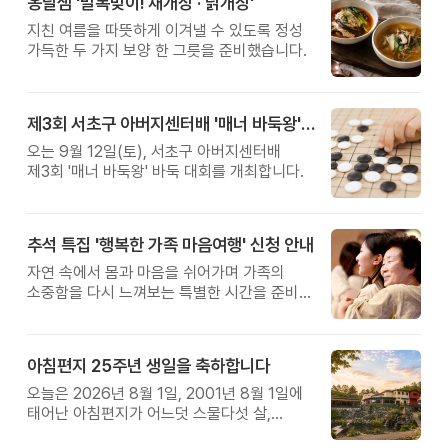
옹달샘 '말복맞이! 채개장 · 닭개장'
지친 여름을 따뜻하게 이겨낼 수 있도록 정성
가득한 두 가지 보양 한 그릇을 준비했습니다.
제3회 서초구 아버지센터배 '매너 바둑왕' 대회
오는 9월 12일(토), 서초구 아버지센터배
제3회 '매너 바둑왕' 바둑 대회를 개최합니다.
추석 특집 '행복한 가족 마음여행' 신청 안내
자연 속에서 몸과 마음을 쉬어가며 가족의
소중함을 다시 느껴보는 특별한 시간을 준비해
보세요.
아침편지 25주년 생일을 축하합니다
오늘은 2026년 8월 1일, 2001년 8월 1일에
태어난 아침편지가 어느덧 스물다섯 살,
늠름한 청년이 되었습니다.