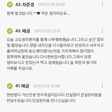
차준경
43.
2010.11.22 23:00
함께 할것입니다.^^♥ 작은 힘이라도요...
배금
42.
2010.11.22 22:13
오늘 고도원의편지를 통해 너무행복했습니다.그리고 순간 많이
철 들었습니다.정말 내자신을 다시돌아보고 반성하고 뉘우치고
홀어머님한테 효도해야겠다는마음 가지게해서 많이많이
참회하며 울었습니다.다시한번감사합니다.그래서 당장
엄마모시고 맛있는거 먹고 집에왔습니다.늘 희망과 용기와
지혜를 주십시요.
배금
41.
2010.11.22 21:59
한번왔다 가는인생 멋지게살다갑시다.진실많이.진실된마음을
만날수있습니다.진실된마음 만나고십습니다.