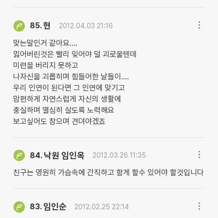
현
85.
2012.04.03 21:16
맞는말인거 같아요....
잃어버린것은 빨리 잊어야 덜 괴로울텐데
미련을 버리지 못하고
나자신을 괴롭히며 힘들어한 날들이....
우리 인연이 된다면 그 인연에 맞기고
맘편하게 자연스럽게 자신의 생활에
충실하며 열심히 살도록 노력해요
보고싶어도 참으며 견뎌야겠죠
낙원 임인옥
84.
2012.03.26 11:35
친구는 영원히 가슴속에 간직하고 함게 할수 있어야 할것입니다
임인순
83.
2012.02.25 22:14