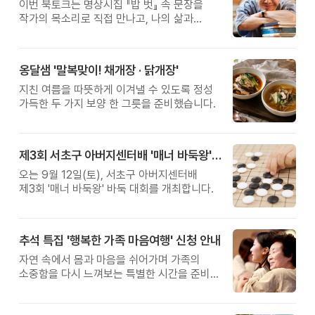
이번 북토크는 명상시집 『밥 벗』 속 문장을
작가의 목소리로 직접 만나고, 나의 삶과
관계를 잠시 돌아보는 시간입니다.
옹달샘 '말복맞이! 채개장 · 닭개장'
지친 여름을 따뜻하게 이겨낼 수 있도록 정성
가득한 두 가지 보양 한 그릇을 준비했습니다.
제3회 서초구 아버지센터배 '매너 바둑왕' 대회
오는 9월 12일(토), 서초구 아버지센터배
제3회 '매너 바둑왕' 바둑 대회를 개최합니다.
추석 특집 '행복한 가족 마음여행' 신청 안내
자연 속에서 몸과 마음을 쉬어가며 가족의
소중함을 다시 느껴보는 특별한 시간을 준비해
보세요.