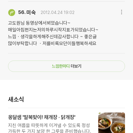
미숙
56.
2012.04.24 19:02
고도원님 동영상에서뵈었습니다~
매일아침편지는저의하루시작지표가되었습니다~
느낌ㆍ생각을하게해주신데감사합니다 ~ 좋은글
많이부탁합니다 ㆍ저를비록모던이들행복하세요
느낌한마디
더보기
새소식
옹달샘 '말복맞이! 채개장 · 닭개장'
지친 여름을 따뜻하게 이겨낼 수 있도록 정성
가득한 두 가지 보양 한 그릇을 준비했습니다.