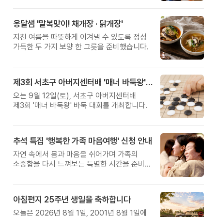
옹달샘 '말복맞이! 채개장 · 닭개장'
지친 여름을 따뜻하게 이겨낼 수 있도록 정성
가득한 두 가지 보양 한 그릇을 준비했습니다.
제3회 서초구 아버지센터배 '매너 바둑왕' 대회
오는 9월 12일(토), 서초구 아버지센터배
제3회 '매너 바둑왕' 바둑 대회를 개최합니다.
추석 특집 '행복한 가족 마음여행' 신청 안내
자연 속에서 몸과 마음을 쉬어가며 가족의
소중함을 다시 느껴보는 특별한 시간을 준비해
보세요.
아침편지 25주년 생일을 축하합니다
오늘은 2026년 8월 1일, 2001년 8월 1일에