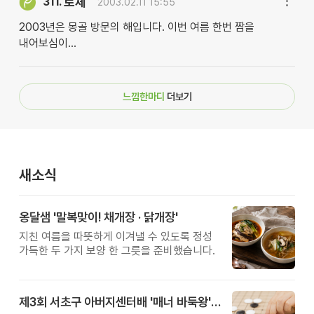
로체
311.
2003.02.11 15:55
2003년은 몽골 방문의 해입니다. 이번 여름 한번 짬을
내어보심이...
느낌한마디
더보기
새소식
옹달샘 '말복맞이! 채개장 · 닭개장'
지친 여름을 따뜻하게 이겨낼 수 있도록 정성
가득한 두 가지 보양 한 그릇을 준비했습니다.
제3회 서초구 아버지센터배 '매너 바둑왕' 대회