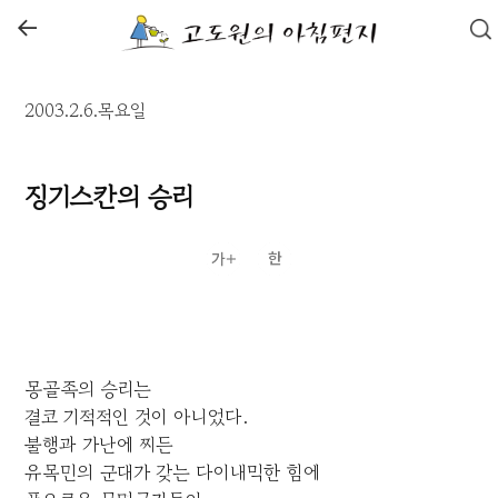
←
2003.2.6.목요일
징기스칸의 승리
몽골족의 승리는
결코 기적적인 것이 아니었다.
불행과 가난에 찌든
유목민의 군대가 갖는 다이내믹한 힘에