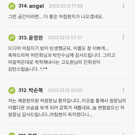
angel
314.
2003.02.13 17:59
그런 공간이라면... 더 좋은 아침편지가 나오겠네요.
윤정한
313.
2003.02.13 07:37
드디어 아침지기 방이 탄생했군요. 이름도 참 이쁘게...
축하드리며 허만회님과 박인수님께 감사드립니다. 그리고
마음먹은대로 척척해내시는 고도원님의 진취성이
감탄스럽습니다. ^.^*
박순복
312.
2003.02.12 02:03
저는 제원한의원 허원장님 환자입니다..이곳을 통해서 원장님의
아름다운 모습을 보게 되어 감회가 새롭네요..늘 변함없으신 허
원장님 감사드립니다..아침편지 독자였다니...