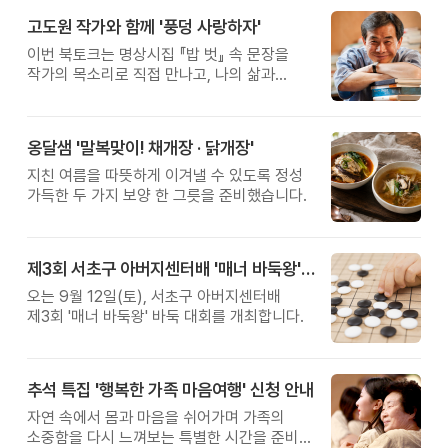
고도원 작가와 함께 '풍덩 사랑하자'
이번 북토크는 명상시집 『밥 벗』 속 문장을
작가의 목소리로 직접 만나고, 나의 삶과
관계를 잠시 돌아보는 시간입니다.
옹달샘 '말복맞이! 채개장 · 닭개장'
지친 여름을 따뜻하게 이겨낼 수 있도록 정성
가득한 두 가지 보양 한 그릇을 준비했습니다.
제3회 서초구 아버지센터배 '매너 바둑왕' 대회
오는 9월 12일(토), 서초구 아버지센터배
제3회 '매너 바둑왕' 바둑 대회를 개최합니다.
추석 특집 '행복한 가족 마음여행' 신청 안내
자연 속에서 몸과 마음을 쉬어가며 가족의
소중함을 다시 느껴보는 특별한 시간을 준비해