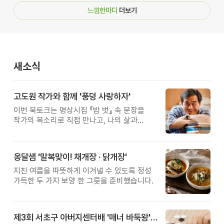
느낌한마디
더보기
새소식
고도원 작가와 함께 '풍덩 사랑하자'
이번 북토크는 명상시집 『밥 벗』 속 문장을
작가의 목소리로 직접 만나고, 나의 삶과
관계를 잠시 돌아보는 시간입니다.
옹달샘 '말복맞이! 채개장 · 닭개장'
지친 여름을 따뜻하게 이겨낼 수 있도록 정성
가득한 두 가지 보양 한 그릇을 준비했습니다.
제3회 서초구 아버지센터배 '매너 바둑왕' 대회