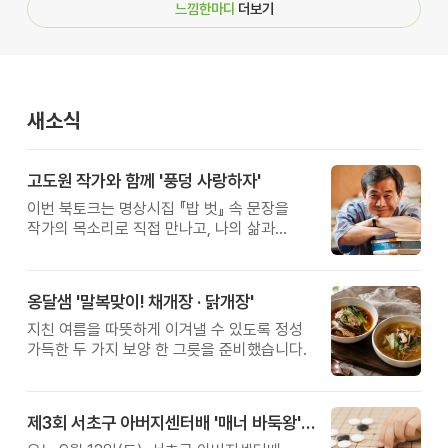
느낌한마디
더보기
새소식
고도원 작가와 함께 '풍덩 사랑하자'
이번 북토크는 명상시집 『밥 벗』 속 문장을
작가의 목소리로 직접 만나고, 나의 삶과
관계를 잠시 돌아보는 시간입니다.
옹달샘 '말복맞이! 채개장 · 닭개장'
지친 여름을 따뜻하게 이겨낼 수 있도록 정성
가득한 두 가지 보양 한 그릇을 준비했습니다.
제3회 서초구 아버지센터배 '매너 바둑왕' 대회