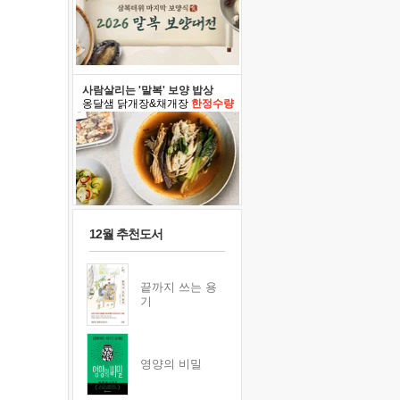
사람살리는 '말복' 보양 밥상
옹달샘 닭개장&채개장
한정수량
12월 추천도서
끝까지 쓰는 용
기
영양의 비밀