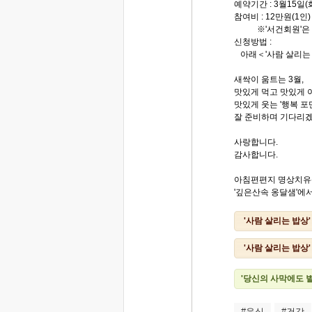
예약기간 : 3월15일(
참여비 : 12만원(1인)
※'서건회원'은 9만
신청방법 :
아래＜'사람 살리
새싹이 움트는 3월,
맛있게 먹고 맛있게 
맛있게 웃는 '행복 포
잘 준비하며 기다리
사랑합니다.
감사합니다.
아침편편지 명상치
'깊은산속 옹달샘'에서.
'사람 살리는 밥상
'사람 살리는 밥상
'당신의 사막에도 
#음식
#건강