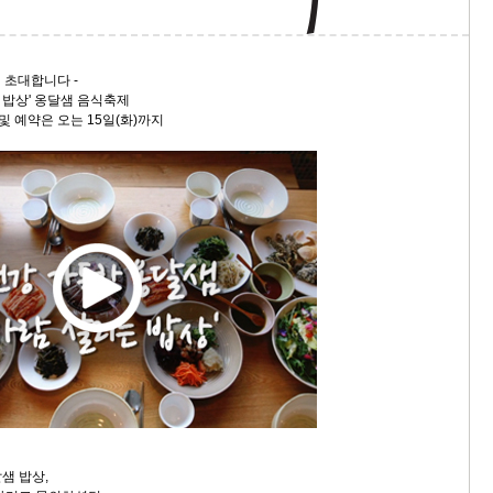
스
10
에 초대합니다 -
크
 밥상' 옹달샘 음식축제
10
 및 예약은 오는 15일(화)까지
1
10
11
크
12
샘 밥상,