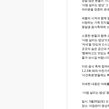
정말 많은 분들이 
'사람 살리는 밥상' 
여러분을 정중히 초
새봄의 시작과 함께 
사랑하는 가족 친지들과
옹달샘 음식축제에 
소중한 분들과 함께 
'사람 살리는 밥상'으
'저녁'을 맛있게 드시
곳곳의 숨은 공간과 
'행복하고도 맛있는 
즐겨 보시길 바랍니다
이번 음식 축제 참여
1,2,3회 때와 마찬가
'서건회원'분들께는 
자세한 내용은 아래를
-'사람 살리는 밥상' 
일시: 3월26일(토) 
장소: 아침편지 명상