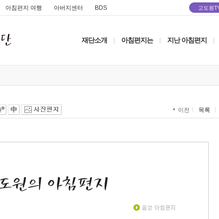
아침편지 여행
아버지센터
BDS
고도원T
재단소개
아침편지는
지난 아침편지
|
|
|
목록
이전