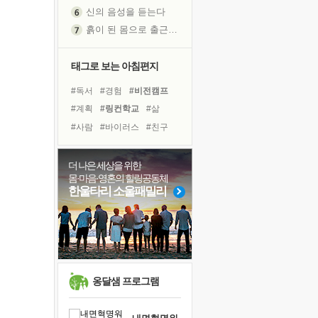
신의 음성을 듣는다
흙이 된 몸으로 출근하는 여자
극과 극의 양 끝단
내가 '나다움'을 찾는 길
태그로 보는 아침편지
피해 갈 수 없는 사건들
#독서
#경험
#비전캠프
처음 손을 잡았던 날
#계획
#링컨학교
#삶
꿈이 실제가 되는 것
#사람
#바이러스
#친구
'말 타는 법'을 먼저
#명상
#유튜브
#아이들
졸업식 사진을 보며
#힐링
#나눔
#독서캠프
더 나은 세상을 위한
극심한 변비, 어깨결림, 수면 장애
몸·마음·영혼의 힐링공동체
#위기
#선택
#리더
아픈 아버지를 위한 공간 설계
한울타리 소울패밀리
#희망
#면역력
#극복
슬럼프
#다짐
#건강
#도움
보고 싶은 어머니
유년 시절의 부산 영도 바다
못된 꼰대들
희망이란
옹달샘 프로그램
'모른다'는 것
귀를 열고 마음을 내어주고