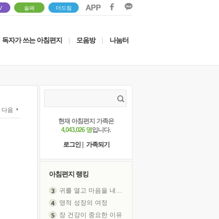
V
솔패
더드림
독자가 쓰는 아침편지
모음방
나눔터
|
|
다음
현재 아침편지 가족은
4,043,026 명
입니다.
로그인
|
가족되기
아침편지 랭킹
귀를 열고 마음을 내어주고
영적 성장의 여정
장 건강이 중요한 이유