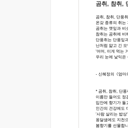
곰취, 참취,
곰취, 참취, 단풍취
온갖 종류의 취는
곰취는 깻잎과 비슷
참취는 곰취에 비해
단풍취는 단풍잎과
난처럼 얇고 긴 모
'어머, 이게 먹는 
우리 눈에 낯익은
- 신혜정의《엄마
* 곰취, 참취, 단풍
이름만 들어도 정
입안에 향기가 돌
인간의 건강에도 
'사람 살리는 밥상
옹달샘에도 지천
봄향기를 선물합니