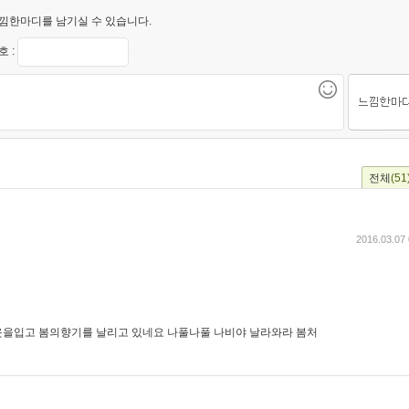
낌한마디를 남기실 수 있습니다.
 :
전체
(51
2016.03.07 
옷을입고 봄의향기를 날리고 있네요 나풀나풀 나비야 날라와라 봄처