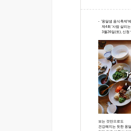
- '옹달샘 음식축제'
제4회 '사람 살리는
3월26일(토), 신청
보는 것만으로도
건강해지는 듯한 옹달