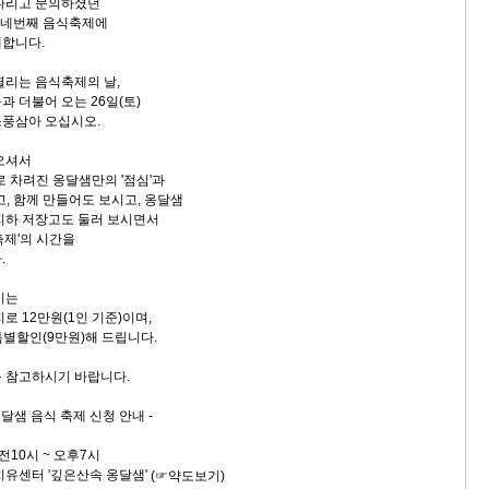
기다리고 문의하셨던
그 네번째 음식축제에
대합니다.
열리는 음식축제의 날,
 더불어 오는 26일(토)
소풍삼아 오십시오.
오셔서
로 차려진 옹달샘만의 '점심'과
고, 함께 만들어도 보시고, 옹달샘
지하 저장고도 둘러 보시면서
축제'의 시간을
.
비는
지로 12만원(1인 기준)이며,
특별할인(9만원)해 드립니다.
 참고하시기 바랍니다.
옹달샘 음식 축제 신청 안내 -
오전10시 ~ 오후7시
치유센터 '깊은산속 옹달샘'
(☞약도보기)