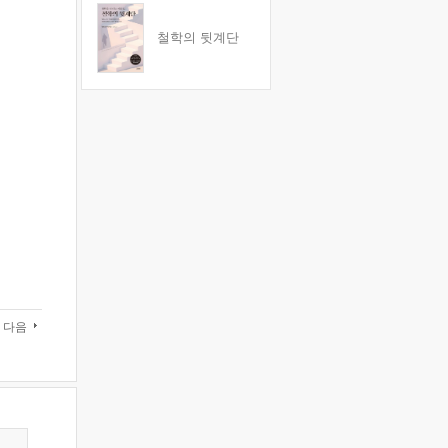
철학의 뒷계단
다음