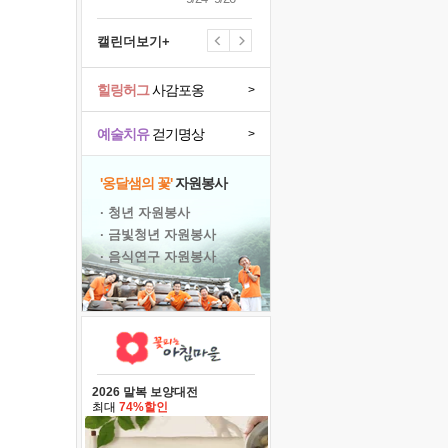
캘린더보기+
힐링허그
사감포옹
>
예술치유
걷기명상
>
'옹달샘의 꽃'
자원봉사
· 청년 자원봉사
· 금빛청년 자원봉사
· 음식연구 자원봉사
2026 말복 보양대전
최대
74%할인