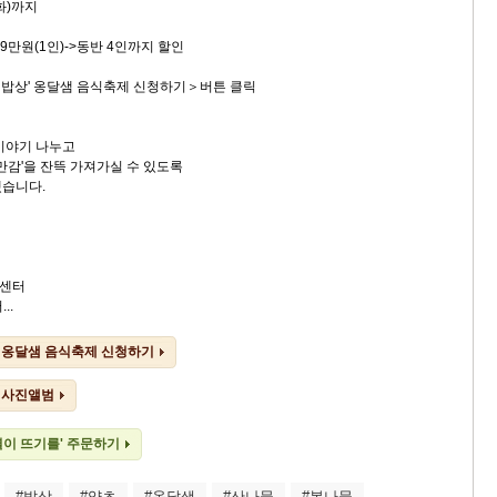
화)까지
원(1인)->동반 4인까지 할인
는 밥상' 옹달샘 음식축제 신청하기＞버튼 클릭
이야기 나누고
만감'을 잔뜩 가져가실 수 있도록
겠습니다.
유센터
..
' 옹달샘 음식축제 신청하기
' 사진앨범
별이 뜨기를' 주문하기
#밥상
#약초
#옹달샘
#산나물
#봄나물