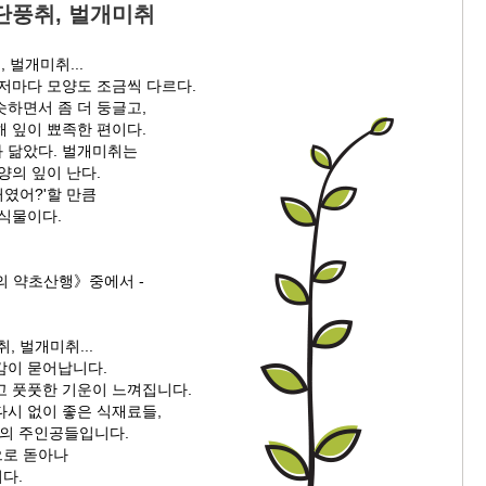
 단풍취, 벌개미취
, 벌개미취...
 저마다 모양도 조금씩 다르다.
하면서 좀 더 둥글고,
 잎이 뾰족한 편이다.
 닮았다. 벌개미취는
양의 잎이 난다.
거였어?'할 만큼
 식물이다.
의 약초산행》중에서 -
취, 벌개미취...
감이 묻어납니다.
고 풋풋한 기운이 느껴집니다.
다시 없이 좋은 식재료들,
'의 주인공들입니다.
으로 돋아나
다.