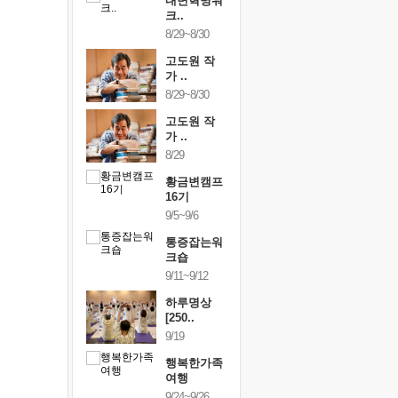
건강명상법
내면혁명워
건강명상
..
크..
스..
/9~10/10
8/29~8/30
10/9~10/10
내면혁명워
고도원 작
내면혁명
..
가 ..
크..
/17~10/18
8/29~8/30
10/17~10/18
황금변캠프
고도원 작
황금변캠
7기
가 ..
17기
/30~10/31
8/29
10/30~10/31
통증잡는워
황금변캠프
통증잡는
크숍
16기
크숍
/7~11/8
9/5~9/6
11/7~11/8
내면혁명워
통증잡는워
내면혁명
..
크숍
크..
/12~12/13
9/11~9/12
12/12~12/13
하루명상
[250..
9/19
행복한가족
여행
9/24~9/26