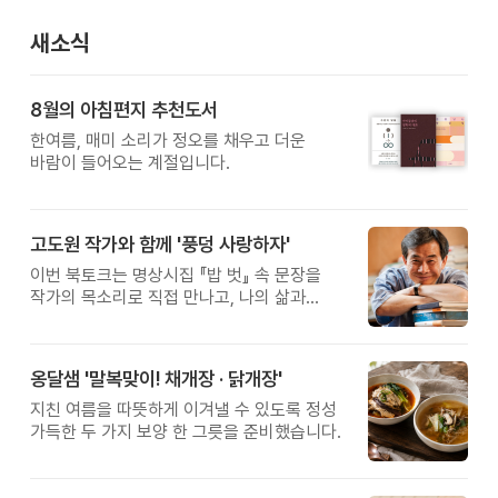
새소식
8월의 아침편지 추천도서
한여름, 매미 소리가 정오를 채우고 더운
바람이 들어오는 계절입니다.
고도원 작가와 함께 '풍덩 사랑하자'
이번 북토크는 명상시집 『밥 벗』 속 문장을
작가의 목소리로 직접 만나고, 나의 삶과
관계를 잠시 돌아보는 시간입니다.
옹달샘 '말복맞이! 채개장 · 닭개장'
지친 여름을 따뜻하게 이겨낼 수 있도록 정성
가득한 두 가지 보양 한 그릇을 준비했습니다.