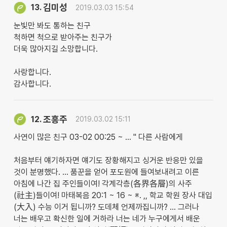
김미성
13.
2019.03.03 15:54
눈빛만 봐도 통하는 친구
척하면 척으로 받아주는 친구가
더욱 많아지길 소망합니다.
사랑합니다.
감사합니다.
조흥주
12.
2019.03.02 15:11
사연이 많은 친구 03-02 00:25 ~ … " 다른 사람에게
처음부터 얘기하자면 얘기도 장황해지고 싱거운 반응만 있을
것이 분명했다. … 품꾼을 얻어 포도원에 들여보내려고 이른
아침에 나간 집 주인들이여! 각계각층(各界各層)의 사주
(社主)들이여! 마태복음 20:1 ~ 16 ~ ※. ,, 학교 학원 장사 대입
(大入) 수능 이거 됩니까? 도데체 언제까집니까? … 그러나
너는 배우고 확신한 일에 거하라 너는 네가 누구에게서 배운