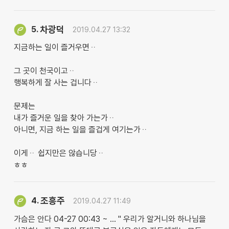
차광덕
5.
2019.04.27 13:32
지금하는 일이 즐거우면ᆢ
그 곳이 천국이고ᆢ
행복하게 잘 사는 겁니다ᆢ
문제는
내가 즐거운 일을 찾아 가는가ᆢ
아니면, 지금 하는 일을 즐겁게 여기는가ᆢ
이게ᆢ 쉽지만은 않습니당ᆢ
ㅎㅎ
조흥주
4.
2019.04.27 11:49
가슴은 안다 04-27 00:43 ~ … " 우리가 알거니와 하나님을