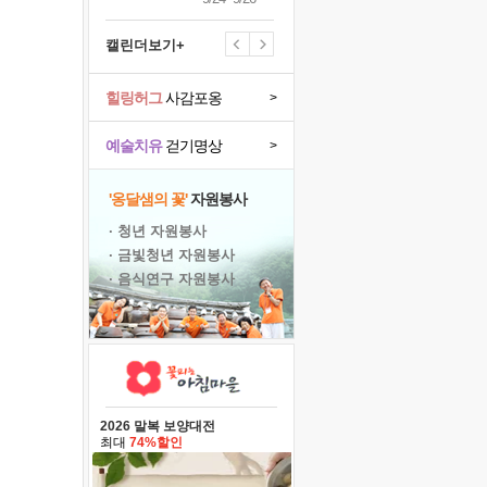
캘린더보기+
힐링허그
사감포옹
>
예술치유
걷기명상
>
'옹달샘의 꽃'
자원봉사
· 청년 자원봉사
· 금빛청년 자원봉사
· 음식연구 자원봉사
2026 말복 보양대전
최대
74%할인