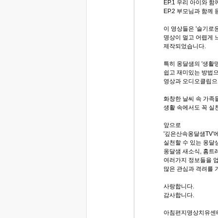
EP.1 우리 아이와 
EP.2 부모님과 함께
이 영상들은 '슬기로
명상이 멀고 어렵게 
제작되었습니다.
특히 옹달샘의 '생활
쉽고 재미있는 방법
영상과 오디오클립으
화창한 날씨 속 가족
생활 속에서도 꼭 실
앞으로
'깊은산속옹달샘TV'
실천할 수 있는 옹달
옹달샘 새소식, 홈트
여러가지 정보들을 
많은 관심과 격려를
사랑합니다.
감사합니다.
아침편지명상치유센