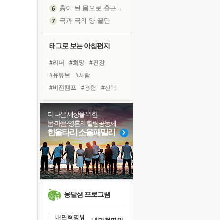
극과 극의 양 끝단
내가 '나다움'을 찾는 길
피해 갈 수 없는 사건들
처음 손을 잡았던 날
태그로 보는 아침편지
꿈이 실제가 되는 것
#리더
#희망
#건강
'말 타는 법'을 먼저
#유튜브
#사람
졸업식 사진을 보며
#비전캠프
#경험
#선택
극심한 변비, 어깨결림, 수면 장애
#다짐
#힐링
#면역력
아픈 아버지를 위한 공간 설계
#도움
#극복
#친구
더 나은 세상을 위한
슬럼프
몸·마음·영혼의 힐링공동체
#위기
#계획
#명상
보고 싶은 어머니
한울타리 소울패밀리
#링컨학교
#아이들
유년 시절의 부산 영도 바다
#독서
#바이러스
못된 꼰대들
#독서캠프
#나눔
#삶
너무 황홀한 꽃들이여!
희망이란
'모른다'는 것
옹달샘 프로그램
귀를 열고 마음을 내어주고