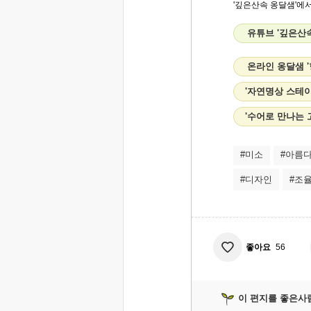
'깊은산속 옹달샘'에서.
유튜브 '깊은산
온라인 옹달샘 
'자연명상 스테
'수어로 만나는
#미소
#아름
#디자인
#조
좋아요
56
이 편지를 좋은사