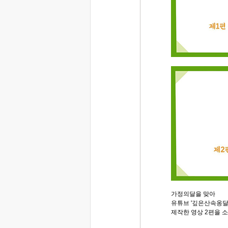
가정의달을 맞아
유튜브 '깊은산속옹달
제작한 영상 2편을 