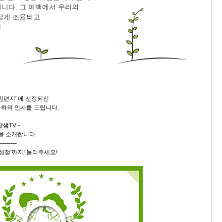
니다. 그 여백에서 우리의
스
답게 조율되고
10
.
크
10
1
10
침편지' 에 선정되신
하의 인사를 드립니다.
11
샘TV -
을 소개합니다.
---------
크
람설정'까지! 눌러주세요!
12