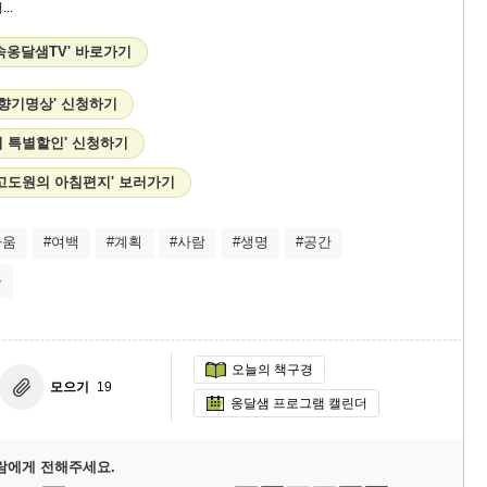
..
속옹달샘TV' 바로가기
'향기명상' 신청하기
이 특별할인' 신청하기
 고도원의 아침편지' 보러가기
다움
#여백
#계획
#사람
#생명
#공간
율
오늘의 책구경
모으기
19
옹달샘 프로그램 캘린더
람에게 전해주세요.