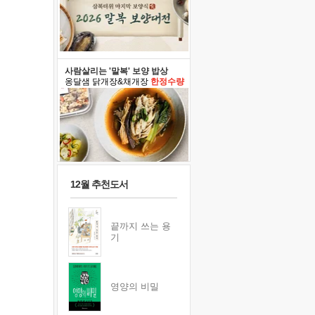
사람살리는 '말복' 보양 밥상
옹달샘 닭개장&채개장
한정수량
12월 추천도서
끝까지 쓰는 용
기
영양의 비밀