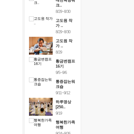
건강명상법
내면혁명워
건강명상
..
크..
스..
/9~10/10
8/29~8/30
10/9~10/10
내면혁명워
고도원 작
내면혁명
..
가 ..
크..
/17~10/18
8/29~8/30
10/17~10/18
황금변캠프
고도원 작
황금변캠
7기
가 ..
17기
/30~10/31
8/29
10/30~10/31
통증잡는워
황금변캠프
통증잡는
크숍
16기
크숍
/7~11/8
9/5~9/6
11/7~11/8
내면혁명워
통증잡는워
내면혁명
..
크숍
크..
/12~12/13
9/11~9/12
12/12~12/13
하루명상
[250..
9/19
행복한가족
여행
9/24~9/26