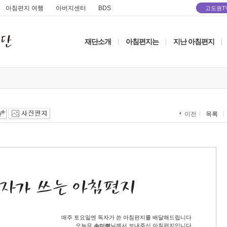
아침편지 여행
아버지센터
BDS
고도원T
재단소개
아침편지는
지난 아침편지
|
|
|
목록
이전
매주 토요일엔 독자가 쓴 아침편지를 배달해드립니다
오늘은
님께서 보내주신 아침편지입니다
송미령