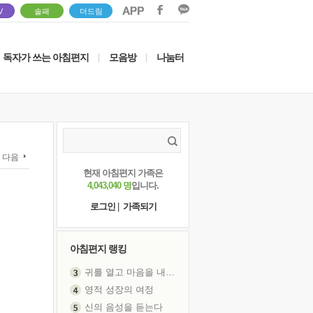
V
솔패
더드림
독자가 쓰는 아침편지
모음방
나눔터
|
|
다음
현재 아침편지 가족은
4,043,040 명
입니다.
로그인
|
가족되기
아침편지 랭킹
영적 성장의 여정
신의 음성을 듣는다
흙이 된 몸으로 출근하는 여자