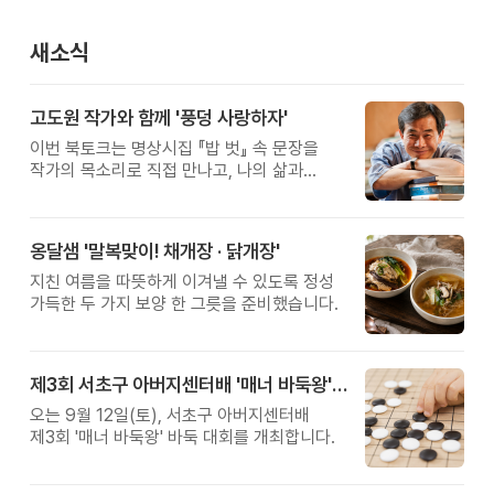
새소식
고도원 작가와 함께 '풍덩 사랑하자'
이번 북토크는 명상시집 『밥 벗』 속 문장을
작가의 목소리로 직접 만나고, 나의 삶과
관계를 잠시 돌아보는 시간입니다.
옹달샘 '말복맞이! 채개장 · 닭개장'
지친 여름을 따뜻하게 이겨낼 수 있도록 정성
가득한 두 가지 보양 한 그릇을 준비했습니다.
제3회 서초구 아버지센터배 '매너 바둑왕' 대회
오는 9월 12일(토), 서초구 아버지센터배
제3회 '매너 바둑왕' 바둑 대회를 개최합니다.