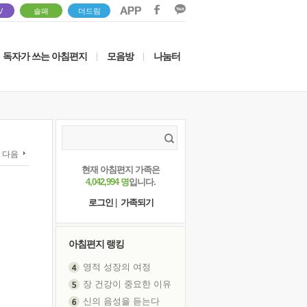
V
솔패
더드림
독자가 쓰는 아침편지
모음방
나눔터
|
|
다음
현재 아침편지 가족은
4,042,994 명
입니다.
로그인
|
가족되기
아침편지 랭킹
영적 성장의 여정
장 건강이 중요한 이유
신의 음성을 듣는다