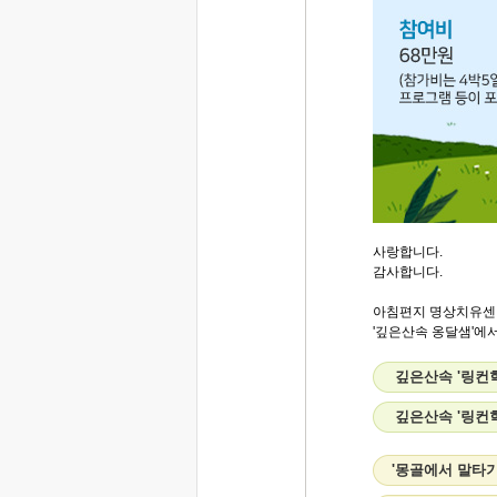
사랑합니다.
감사합니다.
아침편지 명상치유센
'깊은산속 옹달샘'에서.
깊은산속 '링컨
깊은산속 '링컨
'몽골에서 말타기