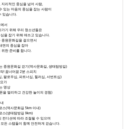
 지리적인 중심을 넘어 사람,
 수 있는 마음의 중심을 잡는 사람이
수 있습니다.
대에서
아가기 위해 우리 청소년들은
심을 잡기 위해 애쓰고 있습니다.
주 중원문화길을 걸으면서
 내면의 중심을 잡아
 위한 준비를 합니다.
우는 중원문화길 걷기(역사문화길, 생태탐방길)
시작! 꿈너머꿈 2분 스피치
더십, 팔로우십, 파트너십, 힐러십, 서번트십)
 요가
는 명상
대폰을 멀리하고 건강한 놀이의 경험)
안내
코스(역사문화길 5km 이내)
코스(생태탐방길 9km)
의 컨디션에 따라 조절될 수 있으며
모든 스탭들이 함께 안전하게 걷습니다.