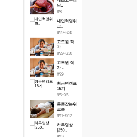
행복한가족
태초고추장
행복한가
여행
담..
여행
24~9/26
8/8
9/24~9/26
건강명상법
내면혁명워
건강명상
..
크..
스..
/9~10/10
8/29~8/30
10/9~10/10
내면혁명워
고도원 작
내면혁명
..
가 ..
크..
/17~10/18
8/29~8/30
10/17~10/18
황금변캠프
고도원 작
황금변캠
7기
가 ..
17기
/30~10/31
8/29
10/30~10/31
통증잡는워
황금변캠프
통증잡는
크숍
16기
크숍
/7~11/8
9/5~9/6
11/7~11/8
내면혁명워
통증잡는워
내면혁명
..
크숍
크..
/12~12/13
9/11~9/12
12/12~12/13
하루명상
[250..
9/19