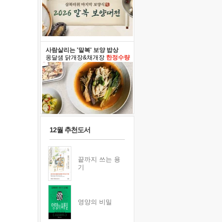
사람살리는 '말복' 보양 밥상
옹달샘 닭개장&채개장
한정수량
12월 추천도서
끝까지 쓰는 용
기
영양의 비밀