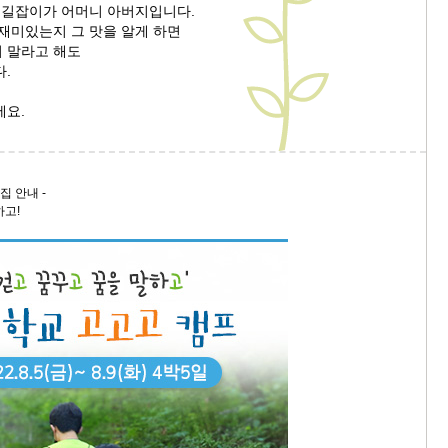
은 길잡이가 어머니 아버지입니다.
 재미있는지 그 맛을 알게 하면
9/
 말라고 해도
니다.
스
10
세요.
크
10
집 안내 -
하고!
1
10
11
크
12