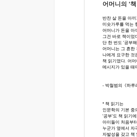
어머니의 '책
반찬 살 돈을 아끼
미숫가루를 먹는
어머니가 돈을 아
그건 바로 책이었
단 한 번도 '공부
어머니는 그 흔한
나에게 요구한 것은
책 읽기였다. 어
메시지가 있을 때
- 박철범의《하루
* 책 읽기는
인문학의 기본 중
'공부'도 책 읽기
아이들이 처음부터
누군가 옆에서 자
자발성을 갖고 책