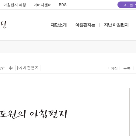
아침편지 여행
아버지센터
BDS
고도원T
재단소개
아침편지는
지난 아침편지
|
|
|
목록
이전