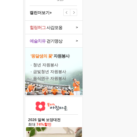
캘린더보기+
힐링허그
사감포옹
>
예술치유
걷기명상
>
'옹달샘의 꽃'
자원봉사
· 청년 자원봉사
· 금빛청년 자원봉사
· 음식연구 자원봉사
2026 말복 보양대전
최대
74%할인