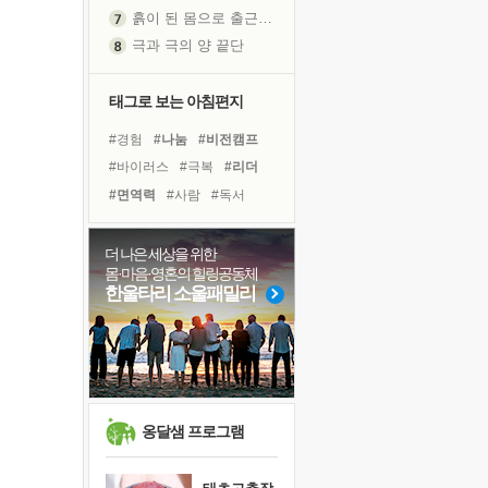
흙이 된 몸으로 출근하는 여자
극과 극의 양 끝단
내가 '나다움'을 찾는 길
피해 갈 수 없는 사건들
태그로 보는 아침편지
처음 손을 잡았던 날
#경험
#나눔
#비전캠프
꿈이 실제가 되는 것
#바이러스
#극복
#리더
'말 타는 법'을 먼저
#면역력
#사람
#독서
졸업식 사진을 보며
#선택
#위기
#다짐
아픈 아버지를 위한 공간 설계
#계획
#힐링
#도움
더 나은 세상을 위한
극심한 변비, 어깨결림, 수면 장애
몸·마음·영혼의 힐링공동체
#명상
#건강
#독서캠프
보고 싶은 어머니
한울타리 소울패밀리
#유튜브
#삶
#친구
유년 시절의 부산 영도 바다
#희망
#아이들
못된 꼰대들
#링컨학교
거울 속의 나
희망이란
'모른다'는 것
옹달샘 프로그램
귀를 열고 마음을 내어주고