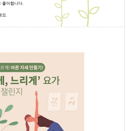
를 좋아합니다.
9/
세요.
스
10
크
10
1
10
11
크
12