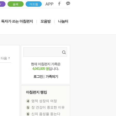
V
솔패
더드림
독자가 쓰는 아침편지
모음방
나눔터
|
|
다음
현재 아침편지 가족은
4,043,005 명
입니다.
로그인
|
가족되기
아침편지 랭킹
영적 성장의 여정
장 건강이 중요한 이유
신의 음성을 듣는다