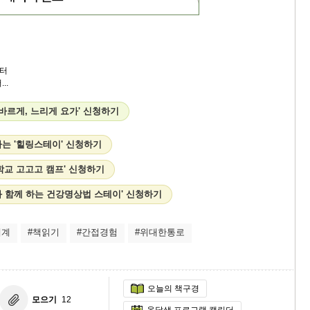
터
..
바르게, 느리게 요가' 신청하기
는 '힐링스테이' 신청하기
학교 고고고 캠프' 신청하기
과 함께 하는 건강명상법 스테이' 신청하기
세계
#책읽기
#간접경험
#위대한통로
오늘의 책구경
모으기
12
옹달샘 프로그램 캘린더