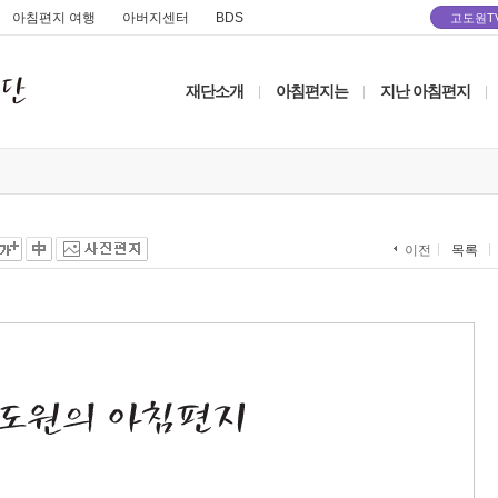
아침편지 여행
아버지센터
BDS
고도원T
재단소개
아침편지는
지난 아침편지
|
|
|
목록
이전