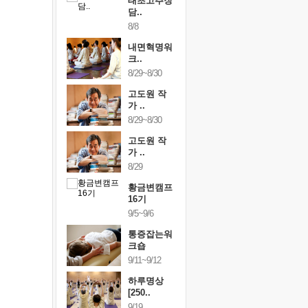
행복한가족
태초고추장
행복한가
여행
담..
여행
24~9/26
8/8
9/24~9/26
건강명상법
내면혁명워
건강명상
..
크..
스..
/9~10/10
8/29~8/30
10/9~10/10
내면혁명워
고도원 작
내면혁명
..
가 ..
크..
/17~10/18
8/29~8/30
10/17~10/18
황금변캠프
고도원 작
황금변캠
7기
가 ..
17기
/30~10/31
8/29
10/30~10/31
통증잡는워
황금변캠프
통증잡는
크숍
16기
크숍
/7~11/8
9/5~9/6
11/7~11/8
내면혁명워
통증잡는워
내면혁명
..
크숍
크..
/12~12/13
9/11~9/12
12/12~12/13
하루명상
[250..
9/19