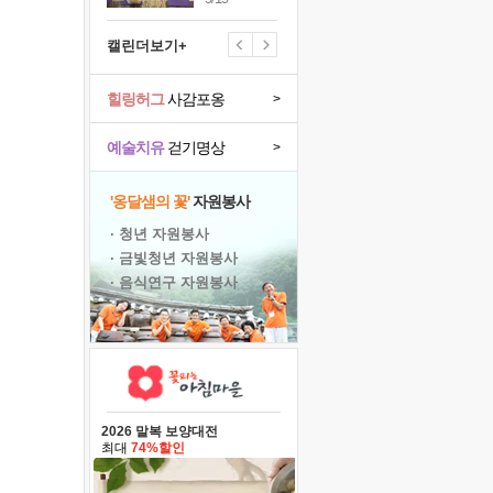
캘린더보기+
힐링허그
사감포옹
>
예술치유
걷기명상
>
'옹달샘의 꽃'
자원봉사
· 청년 자원봉사
· 금빛청년 자원봉사
· 음식연구 자원봉사
2026 말복 보양대전
최대
74%할인