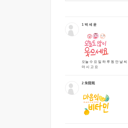
1 박 세 윤
오늘 수 요 일 하 루 동 안 날 씨 
마 시 고 요
2 朱陞珉