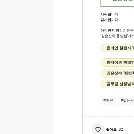
사랑합니다.
감사합니다.
아침편지 명상치유센
'깊은산속 옹달샘'에서.
온라인 챌린지 '
향지샘과 함께하
깊은산속 '링컨
'김무겸 선생님
#어른
#넓은
좋아요
32