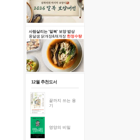
사람살리는 '말복' 보양 밥상
옹달샘 닭개장&채개장
한정수량
12월 추천도서
끝까지 쓰는 용
기
영양의 비밀