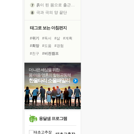
흙이 된 몸으로 출근하는 여자
극과 극의 양 끝단
내가 '나다움'을 찾는 길
피해 갈 수 없는 사건들
태그로 보는 아침편지
처음 손을 잡았던 날
#위기
#독서
#삶
#계획
꿈이 실제가 되는 것
#희망
#도움
#경험
'말 타는 법'을 먼저
#친구
#비전캠프
졸업식 사진을 보며
#면역력
#사람
#힐링
아픈 아버지를 위한 공간 설계
#다짐
#유튜브
더 나은 세상을 위한
극심한 변비, 어깨결림, 수면 장애
몸·마음·영혼의 힐링공동체
#링컨학교
#독서캠프
보고 싶은 어머니
한울타리 소울패밀리
#선택
#바이러스
#나눔
유년 시절의 부산 영도 바다
#명상
#아이들
#건강
못된 꼰대들
#극복
#리더
거울 속의 나
희망이란
'모른다'는 것
옹달샘 프로그램
귀를 열고 마음을 내어주고