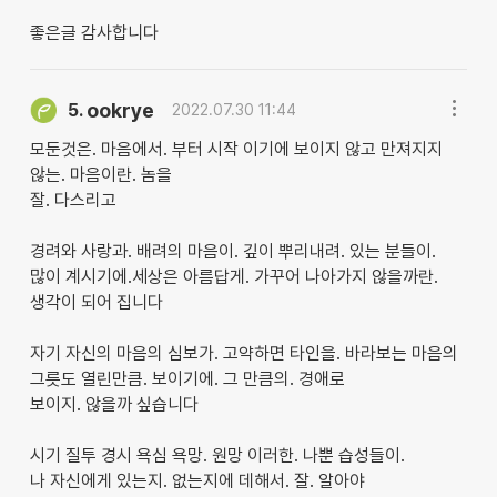
좋은글 감사합니다
ookrye
5.
2022.07.30 11:44
모둔것은. 마음에서. 부터 시작 이기에 보이지 않고 만져지지
않는. 마음이란. 놈을
잘. 다스리고
경려와 사랑과. 배려의 마음이. 깊이 뿌리내려. 있는 분들이.
많이 계시기에.세상은 아름답게. 가꾸어 나아가지 않을까란.
생각이 되어 집니다
자기 자신의 마음의 심보가. 고약하면 타인을. 바라보는 마음의
그릇도 열린만큼. 보이기에. 그 만큼의. 경애로
보이지. 않을까 싶습니다
시기 질투 경시 욕심 욕망. 원망 이러한. 나뿐 습성들이.
나 자신에게 있는지. 없는지에 데해서. 잘. 알아야