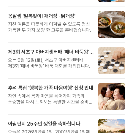
관계를 잠시 돌아보는 시간입니다.
옹달샘 '말복맞이! 채개장 · 닭개장'
지친 여름을 따뜻하게 이겨낼 수 있도록 정성
가득한 두 가지 보양 한 그릇을 준비했습니다.
제3회 서초구 아버지센터배 '매너 바둑왕' 대회
오는 9월 12일(토), 서초구 아버지센터배
제3회 '매너 바둑왕' 바둑 대회를 개최합니다.
추석 특집 '행복한 가족 마음여행' 신청 안내
자연 속에서 몸과 마음을 쉬어가며 가족의
소중함을 다시 느껴보는 특별한 시간을 준비해
보세요.
아침편지 25주년 생일을 축하합니다
오늘은 2026년 8월 1일, 2001년 8월 1일에